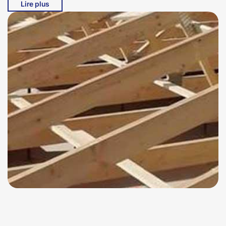
Lire plus
cœur de Alleuze, Bati pro couverture s'engage à
respecter vos exigences et à vous offrir un service
personnalisé. Notre mission est de créer des espaces de
vie chaleureux et authentiques, tout en respectant
l'environnement. Faites confiance à Bati pro couverture
pour tous vos projets bois à 15100, et découvrez
l'excellence à travers nos réalisations.