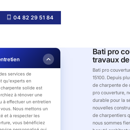
04 82 29 51 84
Bati pro co
travaux de
entretien
Bati pro couvertu
des services de
15100. Depuis plu
nt qu'experts en
de charpente de q
 charpente solide est
pro couverture, 
erchiez à rénover une
durable pour la s
 à effectuer un entretien
nouvelles constru
ur vous. Nous mettons un
de charpentiers qu
é et à respecter les
erture, vous bénéficiez
nous sommes fiers
service personnalisé qui