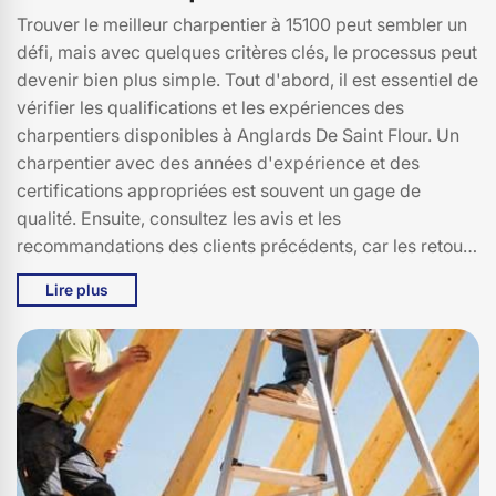
Trouver le meilleur charpentier à 15100 peut sembler un
défi, mais avec quelques critères clés, le processus peut
devenir bien plus simple. Tout d'abord, il est essentiel de
vérifier les qualifications et les expériences des
charpentiers disponibles à Anglards De Saint Flour. Un
charpentier avec des années d'expérience et des
certifications appropriées est souvent un gage de
qualité. Ensuite, consultez les avis et les
recommandations des clients précédents, car les retours
d'expérience à 15100 peuvent vous donner une idée
Lire plus
précise de la fiabilité et du professionnalisme des
prestataires. N'oubliez pas de demander des devis
détaillés à plusieurs charpentiers pour comparer les prix
et les services offerts. Chez Bati pro couverture, nous
croyons fermement que la transparence et la
communication sont des éléments cruciaux pour une
collaboration réussie. Enfin, privilégiez un charpentier
local à Anglards De Saint Flour, car il comprendra mieux