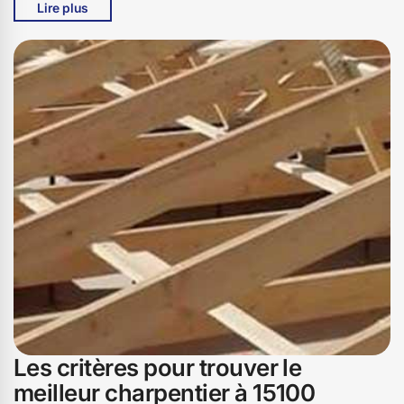
Lire plus
réputation de l'artisan. Il est aussi primordial de discuter
des délais et des coûts pour éviter les mauvaises
surprises. Un charpentier professionnel à 15100 devrait
fournir un devis détaillé et transparent. Enfin, la
communication est la clé : un bon charpentier à Anglards
De Saint Flour doit être à l'écoute de vos besoins et
capable de vous conseiller judicieusement. Chez Bati
pro couverture, nous nous engageons à vous guider tout
au long de ce processus pour que vous trouviez le
charpentier idéal.
Les critères pour trouver le
meilleur charpentier à 15100