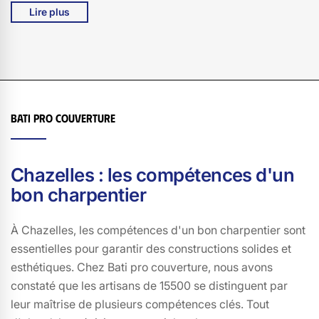
problèmes. De plus, choisir un charpentier local, c'est
Lire plus
soutenir l'économie de 15500, en favorisant les petites
entreprises et en créant des emplois. Par ailleurs, un
charpentier local a souvent une réputation à préserver,
ce qui l'incite à fournir un travail de qualité supérieure.
En somme, pour Bati pro couverture, faire appel à un
charpentier de Chazelles est un choix judicieux qui allie
Bati pro couverture
expertise, proximité et engagement envers la
communauté locale.
Chazelles : les compétences d'un
bon charpentier
À Chazelles, les compétences d'un bon charpentier sont
essentielles pour garantir des constructions solides et
esthétiques. Chez Bati pro couverture, nous avons
constaté que les artisans de 15500 se distinguent par
leur maîtrise de plusieurs compétences clés. Tout