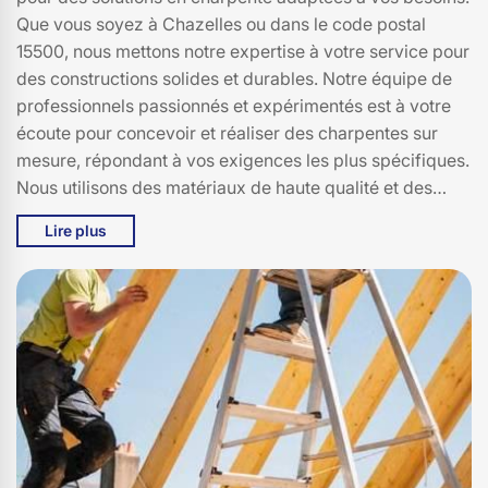
Que vous soyez à Chazelles ou dans le code postal
15500, nous mettons notre expertise à votre service pour
des constructions solides et durables. Notre équipe de
professionnels passionnés et expérimentés est à votre
écoute pour concevoir et réaliser des charpentes sur
mesure, répondant à vos exigences les plus spécifiques.
Nous utilisons des matériaux de haute qualité et des
techniques de pointe pour assurer la pérennité et la
Lire plus
sécurité de vos structures. Chez Bati pro couverture,
nous nous engageons à offrir des solutions innovantes et
personnalisées, tout en respectant les délais et les
budgets. Faites confiance à Bati pro couverture pour des
charpentes qui allient esthétique, robustesse et
fonctionnalité. Nous sommes vos experts en charpente à
Chazelles, prêts à relever tous vos défis architecturaux
avec passion et savoir-faire.