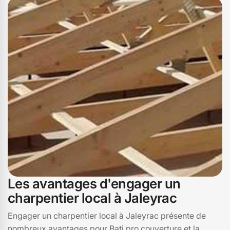
personnalisées, tout en respectant les délais et les
budgets. Faites confiance à Bati pro couverture pour des
charpentes qui allient esthétique, robustesse et
fonctionnalité. Nous sommes vos experts en charpente à
Jaleyrac, prêts à relever tous vos défis architecturaux
avec passion et savoir-faire.
Les avantages d'engager un
charpentier local à Jaleyrac
Engager un charpentier local à Jaleyrac présente de
nombreux avantages pour Bati pro couverture et la