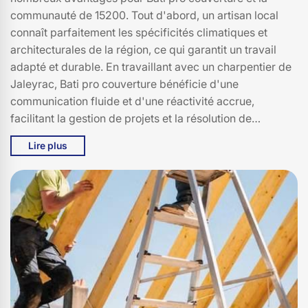
communauté de 15200. Tout d'abord, un artisan local
connaît parfaitement les spécificités climatiques et
architecturales de la région, ce qui garantit un travail
adapté et durable. En travaillant avec un charpentier de
Jaleyrac, Bati pro couverture bénéficie d'une
communication fluide et d'une réactivité accrue,
facilitant la gestion de projets et la résolution de
problèmes. De plus, choisir un charpentier local, c'est
Lire plus
soutenir l'économie de 15200, en favorisant les petites
entreprises et en créant des emplois. Par ailleurs, un
charpentier local a souvent une réputation à préserver,
ce qui l'incite à fournir un travail de qualité supérieure.
En somme, pour Bati pro couverture, faire appel à un
charpentier de Jaleyrac est un choix judicieux qui allie
expertise, proximité et engagement envers la
communauté locale.