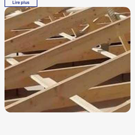
Lire plus
qualité et à respecter les normes les plus strictes de
l'industrie. Avec Bati pro couverture, vous bénéficiez
d'une expertise locale, d'un savoir-faire artisanal et d'un
service personnalisé qui répond à vos besoins
spécifiques. Faites confiance à Bati pro couverture pour
tous vos projets de charpenterie à Junhac, 15120, et
laissez-nous transformer vos idées en réalité. Nous
sommes impatients de travailler avec vous pour créer
des structures qui résistent à l'épreuve du temps.