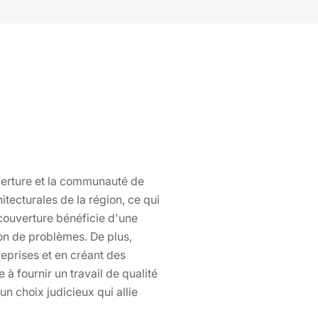
expert en ossature bois et charpente à 15120, et donnez
vie à vos projets en toute sérénité. Bati pro couverture
est à votre écoute à Junhac pour vous conseiller et vous
accompagner à chaque étape de votre projet.
verture et la communauté de
itecturales de la région, ce qui
 couverture bénéficie d'une
tion de problèmes. De plus,
reprises et en créant des
 à fournir un travail de qualité
n choix judicieux qui allie