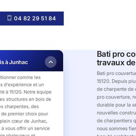
04 82 29 51 84
Bati pro co
travaux de
ois à Junhac
Bati pro couvertu
itionner comme les
15120. Depuis plu
es d'expérience et un
de charpente de q
ité à 15120. Notre équipe
pro couverture, 
es structures en bois de
durable pour la s
des charpentes, des
nouvelles constru
 de premier choix pour
de charpentiers qu
 plein cœur de Junhac,
à vous offrir un service
nous sommes fiers
vie chaleureux et