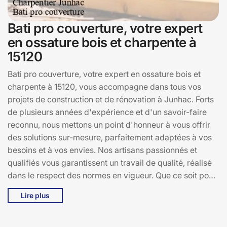
Bati pro couverture, votre expert
en ossature bois et charpente à
15120
Bati pro couverture, votre expert en ossature bois et
charpente à 15120, vous accompagne dans tous vos
projets de construction et de rénovation à Junhac. Forts
de plusieurs années d'expérience et d'un savoir-faire
reconnu, nous mettons un point d'honneur à vous offrir
des solutions sur-mesure, parfaitement adaptées à vos
besoins et à vos envies. Nos artisans passionnés et
qualifiés vous garantissent un travail de qualité, réalisé
dans le respect des normes en vigueur. Que ce soit pour
la construction d'une maison en ossature bois, la
Lire plus
rénovation d'une charpente ancienne ou la réalisation de
projets sur-mesure, Bati pro couverture s'engage à vous
fournir un service d'excellence. Faites confiance à votre