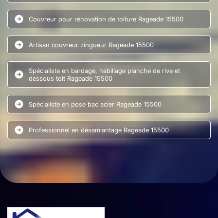
Couvreur pour rénovation de toiture Rageade 15500
Artisan couvreur zingueur Rageade 15500
Spécialiste en bardage, habillage planche de rive et
dessous toit Rageade 15500
Spécialiste en pose bac acier Rageade 15500
Professionnel en désamiantage Rageade 15500