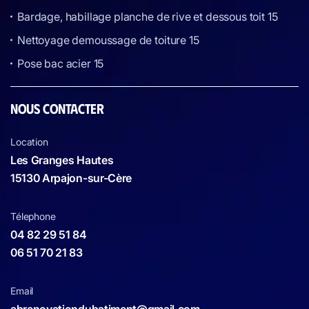
Bardage, habillage planche de rive et dessous toit 15
Nettoyage demoussage de toiture 15
Pose bac acier 15
NOUS CONTACTER
Location
Les Granges Hautes
15130 Arpajon-sur-Cère
Télephone
04 82 29 51 84
06 51 70 21 83
Email
abrenovationdubatiment@gmail.com