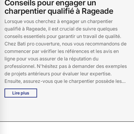
Conseils pour engager un
charpentier qualifié à Rageade
Lorsque vous cherchez à engager un charpentier
qualifié à Rageade, il est crucial de suivre quelques
conseils essentiels pour garantir un travail de qualité.
Chez Bati pro couverture, nous vous recommandons de
commencer par vérifier les références et les avis en
ligne pour vous assurer de la réputation du
professionnel. N'hésitez pas à demander des exemples
de projets antérieurs pour évaluer leur expertise.
Ensuite, assurez-vous que le charpentier possède les
certifications requises et une assurance responsabilité
Lire plus
civile, un gage de sérieux et de sécurité. À Rageade, il
est également judicieux de demander plusieurs devis
pour comparer les tarifs et les services proposés.
Prenez le temps de discuter de votre projet en détail
pour vous assurer que le charpentier comprend bien vos
attentes. Enfin, un bon charpentier à 15500 se