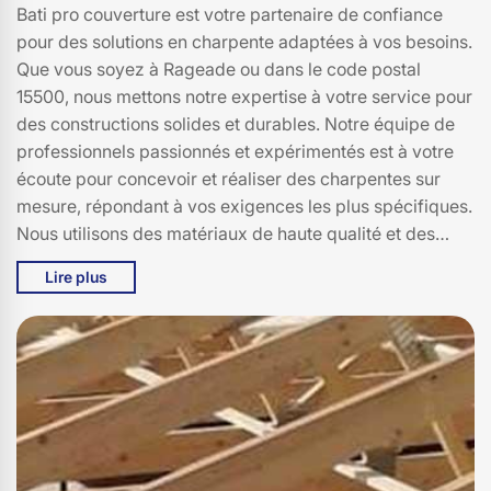
Bati pro couverture est votre partenaire de confiance
pour des solutions en charpente adaptées à vos besoins.
Que vous soyez à Rageade ou dans le code postal
15500, nous mettons notre expertise à votre service pour
des constructions solides et durables. Notre équipe de
professionnels passionnés et expérimentés est à votre
écoute pour concevoir et réaliser des charpentes sur
mesure, répondant à vos exigences les plus spécifiques.
Nous utilisons des matériaux de haute qualité et des
techniques de pointe pour assurer la pérennité et la
Lire plus
sécurité de vos structures. Chez Bati pro couverture,
nous nous engageons à offrir des solutions innovantes et
personnalisées, tout en respectant les délais et les
budgets. Faites confiance à Bati pro couverture pour des
charpentes qui allient esthétique, robustesse et
fonctionnalité. Nous sommes vos experts en charpente à
Rageade, prêts à relever tous vos défis architecturaux
avec passion et savoir-faire.