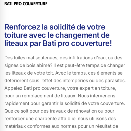
Bati pro couverture
distinguera par sa ponctualité, sa communication
transparente et son souci du détail, des qualités que
nous valorisons tout particulièrement chez Bati pro
Renforcez la solidité de votre
couverture.
toiture avec le changement de
liteaux par Bati pro couverture!
Des tuiles mal soutenues, des infiltrations d’eau, ou des
signes de bois abîmé? Il est peut-être temps de changer
les liteaux de votre toit. Avec le temps, ces éléments se
détériorent sous l’effet des intempéries ou des parasites.
Appelez Bati pro couverture, votre expert en toiture,
pour un remplacement de liteaux. Nous intervenons
rapidement pour garantir la solidité de votre couverture.
Que ce soit pour des travaux de rénovation ou pour
renforcer une charpente affaiblie, nous utilisons des
matériaux conformes aux normes pour un résultat de