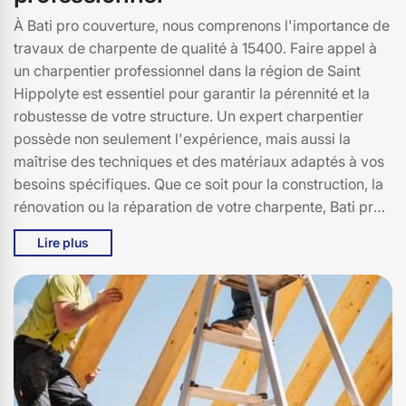
À Bati pro couverture, nous comprenons l'importance de
travaux de charpente de qualité à 15400. Faire appel à
un charpentier professionnel dans la région de Saint
Hippolyte est essentiel pour garantir la pérennité et la
robustesse de votre structure. Un expert charpentier
possède non seulement l'expérience, mais aussi la
maîtrise des techniques et des matériaux adaptés à vos
besoins spécifiques. Que ce soit pour la construction, la
rénovation ou la réparation de votre charpente, Bati pro
couverture s'engage à fournir un service personnalisé et
Lire plus
de haute qualité. À 15400, la sécurité et la durabilité de
votre toit dépendent largement de la compétence de
votre charpentier. En choisissant Bati pro couverture,
vous bénéficiez de l'expertise d'artisans qualifiés qui
veillent à chaque détail, de la conception à la réalisation.
Ne prenez aucun risque et faites confiance à des
professionnels pour vos travaux de charpente à Saint