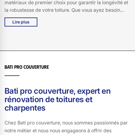
matériaux de premier choix pour garantir la longévité et
la robustesse de votre toiture. Que vous ayez besoin
d'une rénovation, d'une réparation ou d'une construction
Lire plus
neuve, Bati pro couverture s'engage à vous fournir des
solutions sur mesure, adaptées à vos besoins et à votre
budget. Faites confiance à notre expérience et à notre
passion pour la charpenterie pour transformer votre
projet de toiture en une réussite. À Saint Hippolyte, nous
sommes les artisans qu'il vous faut pour allier tradition et
Bati pro couverture
innovation dans vos travaux de charpente.
Bati pro couverture, expert en
rénovation de toitures et
charpentes
Chez Bati pro couverture, nous sommes passionnés par
notre métier et nous nous engageons à offrir des