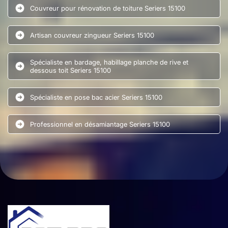
Couvreur pour rénovation de toiture Seriers 15100
Artisan couvreur zingueur Seriers 15100
Spécialiste en bardage, habillage planche de rive et
dessous toit Seriers 15100
Spécialiste en pose bac acier Seriers 15100
Professionnel en désamiantage Seriers 15100