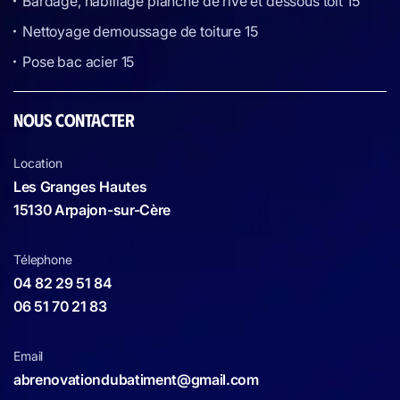
Bardage, habillage planche de rive et dessous toit 15
Nettoyage demoussage de toiture 15
Pose bac acier 15
NOUS CONTACTER
Location
Les Granges Hautes
15130 Arpajon-sur-Cère
Télephone
04 82 29 51 84
06 51 70 21 83
Email
abrenovationdubatiment@gmail.com