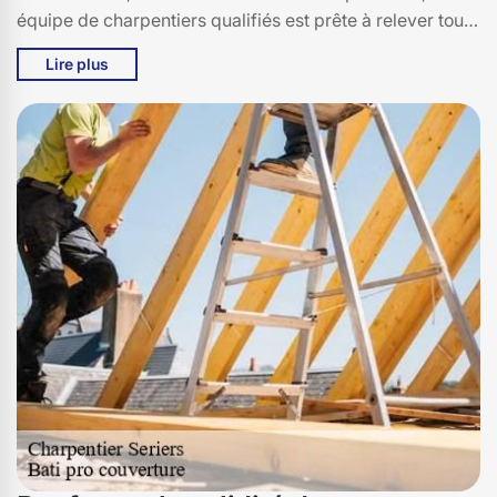
équipe de charpentiers qualifiés est prête à relever tous
les défis. Basés à Seriers, nous sommes fiers de servir
Lire plus
notre communauté locale et de contribuer à la beauté
architecturale de notre région. Avec Bati pro couverture,
vous bénéficiez d'une approche personnalisée, d'une
attention méticuleuse aux détails et d'un service client
exceptionnel. Faites confiance à Bati pro couverture
pour tous vos projets de charpente à Seriers, 15100, et
laissez-nous transformer vos visions en réalité.