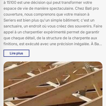
à 15100 est une décision qui peut transformer votre
espace de vie de manière spectaculaire. Chez Bati pro
couverture, nous comprenons que votre maison à
Seriers est bien plus qu'un simple bâtiment; c'est un
sanctuaire, un endroit où vous créez des souvenirs. Faire
appel à un charpentier expérimenté permet de garantir
que chaque détail, de la structure de la charpente aux
finitions, est exécuté avec une précision inégalée. À Bati
pro couverture, nous nous engageons à utiliser des
Lire plus
matériaux de haute qualité et des techniques de pointe
pour vous offrir une rénovation qui allie esthétisme et
durabilité. Que vous souhaitiez moderniser votre espace,
ajouter une extension ou restaurer une charpente
ancienne, nous sommes à votre écoute pour concrétiser
votre vision à Seriers, 15100. Faites confiance à Bati pro
couverture pour une rénovation qui reflète votre style et
améliore votre confort de vie.