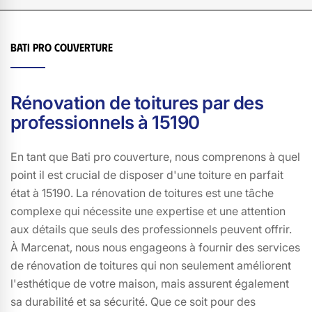
esthétiquement plaisante. Nous nous efforçons de
dépasser vos attentes à chaque projet, car votre
satisfaction est notre priorité. Faites confiance à Bati pro
Bati pro couverture
couverture pour une toiture qui combine sécurité,
longévité et beauté, et découvrez pourquoi nous
sommes le choix de prédilection des résidents de
Rénovation de toitures par des
Marcenat et 15190.
professionnels à 15190
En tant que Bati pro couverture, nous comprenons à quel
point il est crucial de disposer d'une toiture en parfait
état à 15190. La rénovation de toitures est une tâche
complexe qui nécessite une expertise et une attention
aux détails que seuls des professionnels peuvent offrir.
À Marcenat, nous nous engageons à fournir des services
de rénovation de toitures qui non seulement améliorent
l'esthétique de votre maison, mais assurent également
sa durabilité et sa sécurité. Que ce soit pour des