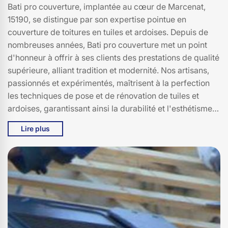
Bati pro couverture, implantée au cœur de Marcenat,
15190, se distingue par son expertise pointue en
couverture de toitures en tuiles et ardoises. Depuis de
nombreuses années, Bati pro couverture met un point
d'honneur à offrir à ses clients des prestations de qualité
supérieure, alliant tradition et modernité. Nos artisans,
passionnés et expérimentés, maîtrisent à la perfection
les techniques de pose et de rénovation de tuiles et
ardoises, garantissant ainsi la durabilité et l'esthétisme
de votre toiture. Nous intervenons sur tout type de projet,
Lire plus
des maisons individuelles aux bâtiments historiques, en
veillant toujours à respecter les spécificités
architecturales de chaque édifice. La satisfaction de nos
clients à Marcenat et ses environs reste notre priorité.
Faites confiance à Bati pro couverture pour un toit à la
fois élégant et résistant, capable de défier les
intempéries et de sublimer votre habitat. Découvrez
l'excellence de notre savoir-faire à 15190 et laissez-nous