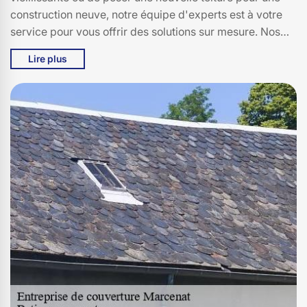
construction neuve, notre équipe d'experts est à votre
service pour vous offrir des solutions sur mesure. Nos
artisans qualifiés utilisent des matériaux de premier
Lire plus
choix pour garantir la durabilité et l'efficacité de votre
toiture. De plus, nous nous engageons à respecter les
délais et à minimiser les perturbations pour vous. Avec
Bati pro couverture, vous bénéficiez d'une expertise
locale à 15190, d'un service client impeccable, et d'une
toiture qui résiste aux intempéries. Faites confiance à
Bati pro couverture à Marcenat pour tous vos besoins de
rénovation et d'installation de toitures, et redonnez à
votre maison la protection et l'élégance qu'elle mérite.