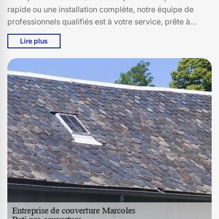
rapide ou une installation complète, notre équipe de
professionnels qualifiés est à votre service, prête à
intervenir avec des matériaux de haute qualité et des
Lire plus
techniques éprouvées. Avec Bati pro couverture, vous
bénéficiez d'un savoir-faire artisanal et d'un service
personnalisé, assurant une toiture solide et
esthétiquement plaisante. Nous nous efforçons de
dépasser vos attentes à chaque projet, car votre
satisfaction est notre priorité. Faites confiance à Bati pro
couverture pour une toiture qui combine sécurité,
longévité et beauté, et découvrez pourquoi nous
sommes le choix de prédilection des résidents de
Marcoles et 15220.