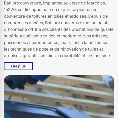
Bati pro couverture, implantée au cœur de Marcoles,
15220, se distingue par son expertise pointue en
couverture de toitures en tuiles et ardoises. Depuis de
nombreuses années, Bati pro couverture met un point
d'honneur à offrir à ses clients des prestations de qualité
supérieure, alliant tradition et modernité. Nos artisans,
passionnés et expérimentés, maîtrisent à la perfection
les techniques de pose et de rénovation de tuiles et
ardoises, garantissant ainsi la durabilité et l'esthétisme
de votre toiture. Nous intervenons sur tout type de projet,
Lire plus
des maisons individuelles aux bâtiments historiques, en
veillant toujours à respecter les spécificités
architecturales de chaque édifice. La satisfaction de nos
clients à Marcoles et ses environs reste notre priorité.
Faites confiance à Bati pro couverture pour un toit à la
fois élégant et résistant, capable de défier les
intempéries et de sublimer votre habitat. Découvrez
l'excellence de notre savoir-faire à 15220 et laissez-