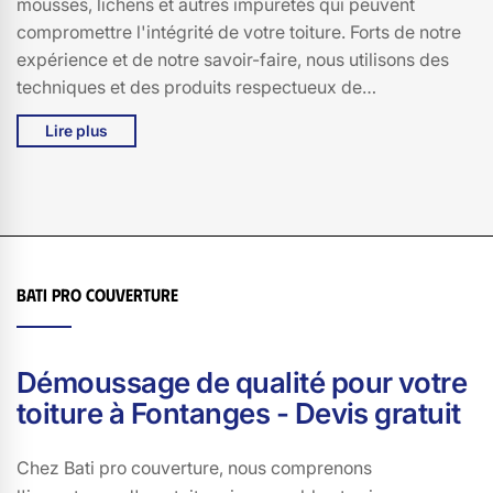
mousses, lichens et autres impuretés qui peuvent
compromettre l'intégrité de votre toiture. Forts de notre
expérience et de notre savoir-faire, nous utilisons des
techniques et des produits respectueux de
l'environnement pour garantir un résultat durable. Que
Lire plus
ce soit pour un nettoyage préventif ou un démoussage
en profondeur, notre équipe de spécialistes à Fontanges
se tient à votre disposition pour redonner à votre toit tout
son éclat et sa solidité. Faites confiance à Bati pro
couverture pour un entretien de qualité, adapté aux
spécificités de votre toiture et aux conditions
Bati pro couverture
climatiques de 15140. Parce qu'un toit bien entretenu,
c'est l'assurance d'un foyer protégé et d'une maison
embellie.
Démoussage de qualité pour votre
toiture à Fontanges - Devis gratuit
Chez Bati pro couverture, nous comprenons