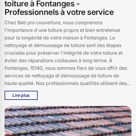
toiture à Fontanges -
Professionnels à votre service
Chez Bati pro couverture, nous comprenons
l'importance d'une toiture propre et bien entretenue
pour la longévité de votre maison à Fontanges. Le
nettoyage et démoussage de toiture sont des étapes
cruciales pour préserver l'intégrité de votre toiture et
éviter des réparations coûteuses à long terme. À
Fontanges, 15140, nous sommes fiers de vous offrir des
services de nettoyage et démoussage de toiture de
haute qualité. Nos professionnels qualifiés utilisent des
techniques et des produits respectueux de
Lire plus
l'environnement pour éliminer la mousse, les lichens et
autres débris. Nous nous engageons à redonner à votre
toiture son éclat d'origine, tout en protégeant les
matériaux de votre toit. Faites confiance à Bati pro
couverture pour un service personnalisé et efficace.