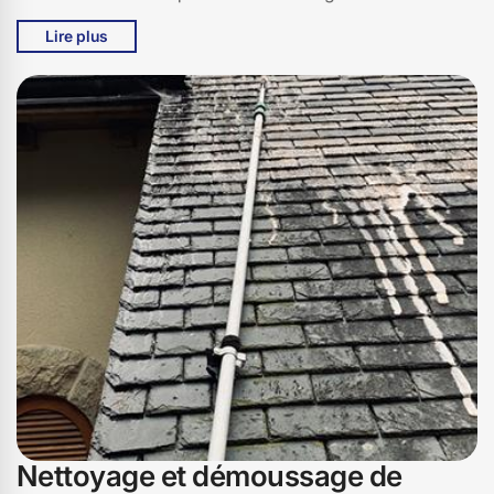
des produits respectueux de l'environnement pour
Lire plus
éliminer efficacement ces nuisibles. Imaginez un toit
éclatant de propreté, qui non seulement rehausse
l'esthétique de votre maison, mais aussi augmente sa
valeur. Ne laissez pas la mousse compromettre la
sécurité et la durabilité de votre toit. Contactez Bati pro
couverture à Fontanges, 15140, et laissez-nous prendre
soin de votre toiture, pour que vous puissiez profiter
d'un toit sain et protégé, année après année.
Nettoyage et démoussage de