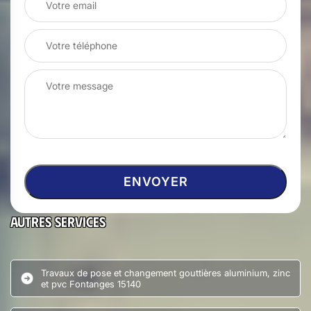
Autres services
Travaux de pose et changement gouttières aluminium, zinc
et pvc Fontanges 15140