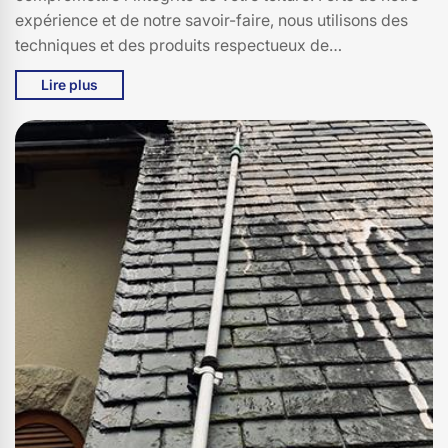
expérience et de notre savoir-faire, nous utilisons des
techniques et des produits respectueux de
l'environnement pour garantir un résultat durable. Que
Lire plus
ce soit pour un nettoyage préventif ou un démoussage
en profondeur, notre équipe de spécialistes à Fournoules
se tient à votre disposition pour redonner à votre toit tout
son éclat et sa solidité. Faites confiance à Bati pro
couverture pour un entretien de qualité, adapté aux
spécificités de votre toiture et aux conditions
climatiques de 15600. Parce qu'un toit bien entretenu,
c'est l'assurance d'un foyer protégé et d'une maison
embellie.