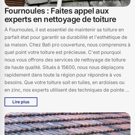
Fournoules : Faites appel aux
experts en nettoyage de toiture
À Fournoules, il est essentiel de maintenir sa toiture en
parfait état pour garantir sa durabilité et l'esthétique de
sa maison. Chez Bati pro couverture, nous comprenons à
quel point votre toiture est précieuse. C'est pourquoi
nous vous offrons des services de nettoyage de toiture
de haute qualité. Situés à 15600, nous nous déplaçons
rapidement dans toute la région pour répondre à vos
besoins. Que votre toiture soit en tuiles, en ardoises ou
en zinc, nos experts utilisent des techniques de pointe et
des produits respectueux de l'environnement pour
Lire plus
éliminer les mousses, lichens et autres débris. Faites
confiance à Bati pro couverture pour redonner à votre
toiture son éclat d'origine et prolonger sa durée de vie. À
Fournoules, nous sommes les partenaires idéaux pour un
entretien de toiture sans soucis. N'attendez plus,