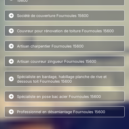
15600
Société de couverture Fournoules 15600
Couvreur pour rénovation de toiture Fournoules 15600
Artisan charpentier Fournoules 15600
Artisan couvreur zingueur Fournoules 15600
Spécialiste en bardage, habillage planche de rive et
dessous toit Fournoules 15600
Spécialiste en pose bac acier Fournoules 15600
Professionnel en désamiantage Fournoules 15600