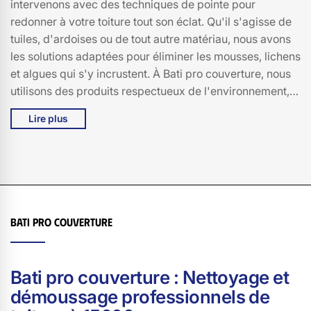
intervenons avec des techniques de pointe pour
redonner à votre toiture tout son éclat. Qu'il s'agisse de
tuiles, d'ardoises ou de tout autre matériau, nous avons
les solutions adaptées pour éliminer les mousses, lichens
et algues qui s'y incrustent. À Bati pro couverture, nous
utilisons des produits respectueux de l'environnement,
garantissant ainsi la préservation de votre toiture tout en
Lire plus
respectant notre planète. Nos équipes de professionnels
passionnés et expérimentés sont à votre écoute pour
vous offrir un service personnalisé et de qualité. Faites
confiance à Bati pro couverture pour un démoussage de
toiture impeccable à Fournoules, 15600, et redonnez à
votre maison son charme d'antan. Optez pour
Bati pro couverture
l'excellence, optez pour Bati pro couverture.
Bati pro couverture : Nettoyage et
démoussage professionnels de