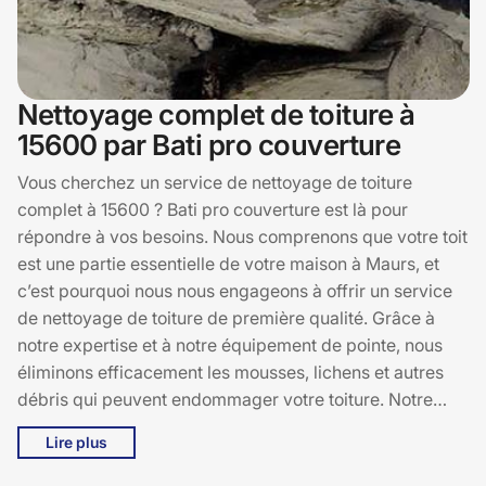
Nettoyage complet de toiture à
15600 par Bati pro couverture
Vous cherchez un service de nettoyage de toiture
complet à 15600 ? Bati pro couverture est là pour
répondre à vos besoins. Nous comprenons que votre toit
est une partie essentielle de votre maison à Maurs, et
c’est pourquoi nous nous engageons à offrir un service
de nettoyage de toiture de première qualité. Grâce à
notre expertise et à notre équipement de pointe, nous
éliminons efficacement les mousses, lichens et autres
débris qui peuvent endommager votre toiture. Notre
équipe dévouée à Bati pro couverture veille à ce que
Lire plus
chaque recoin de votre toit soit impeccablement propre,
prolongeant ainsi sa durée de vie et améliorant son