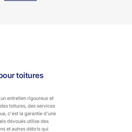
équipes de professionnels passionnés et expérimentés
sont à votre écoute pour vous offrir un service
personnalisé et de qualité. Faites confiance à Bati pro
couverture pour un démoussage de toiture impeccable à
Maurs, 15600, et redonnez à votre maison son charme
d'antan. Optez pour l'excellence, optez pour Bati pro
couverture.
pour toitures
un entretien rigoureux et
des toitures, des services
ue, c'est la garantie d'une
els dévoués utilise des
ns et autres débris qui