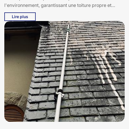
l'environnement, garantissant une toiture propre et
durable. Avec Bati pro couverture, vous bénéficiez d'un
Lire plus
diagnostic personnalisé et d'un service de haute qualité.
Que vous ayez besoin d'un nettoyage en profondeur ou
d'un démoussage régulier, nous sommes à votre service
pour assurer la longévité et l'esthétique de votre toiture.
Nous sommes fiers de contribuer à la beauté et à la
protection des habitations de Maurs et de ses alentours.
Faites confiance à Bati pro couverture pour un toit
impeccable et sans souci à 15600.