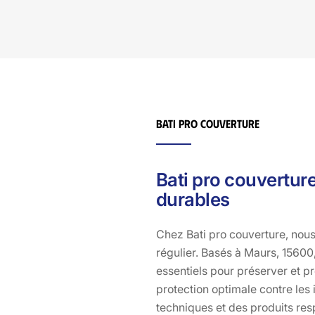
apparence. Nous nous engageons à fournir un service
qui allie efficacité, sécurité et respect de
l’environnement. Faites confiance à Bati pro couverture
pour un nettoyage de toiture à 15600 qui dépasse vos
attentes et redonne à votre maison à Maurs son éclat
d’origine.
Bati pro couverture
Bati pro couvertur
durables
Chez Bati pro couverture, nous
régulier. Basés à Maurs, 15600
essentiels pour préserver et pr
protection optimale contre les
techniques et des produits res