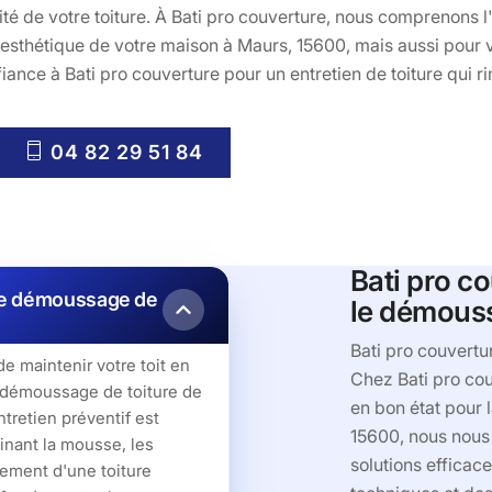
té de votre toiture. À Bati pro couverture, nous comprenons l
'esthétique de votre maison à Maurs, 15600, mais aussi pour v
nfiance à Bati pro couverture pour un entretien de toiture qui r
04 82 29 51 84
Bati pro co
otre démoussage de
le démouss
Bati pro couvertu
e maintenir votre toit en
Chez Bati pro cou
e démoussage de toiture de
en bon état pour l
tretien préventif est
15600, nous nous 
minant la mousse, les
solutions efficac
lement d'une toiture