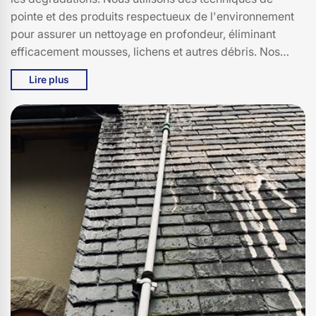
pointe et des produits respectueux de l'environnement
pour assurer un nettoyage en profondeur, éliminant
efficacement mousses, lichens et autres débris. Nos
experts sont formés pour traiter tous types de toitures,
Lire plus
garantissant un service de qualité et une satisfaction
totale. En choisissant Bati pro couverture, vous
bénéficiez d'un savoir-faire éprouvé, d'une équipe
dévouée et d'une attention particulière à chaque détail.
Nous sommes fiers de servir la communauté de Saint
Etienne Cantales, 15150, et nous nous engageons à
maintenir des standards élevés pour chaque projet.
Faites confiance à Bati pro couverture pour redonner à
votre toit son éclat d'origine et assurer sa longévité.