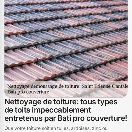
Faire appel à Bati pro couverture pour le démoussage et
le nettoyage de votre toiture à 15150, c'est choisir la
tranquillité d'esprit et la qualité. Nous croyons
fermement que chaque maison mérite une toiture qui
non seulement protège, mais aussi embellit l'ensemble
de votre propriété. Contactez-nous et redonnez à votre
toiture l'éclat qu'elle mérite.
Nettoyage de toiture: tous types
de toits impeccablement
entretenus par Bati pro couverture!
Que votre toiture soit en tuiles, ardoises, zinc ou