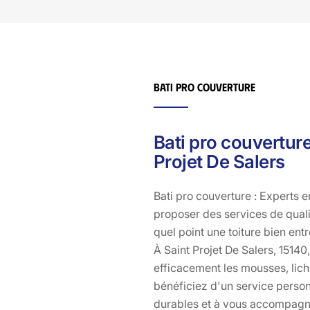
d'évaluer vos besoins sans pression. N'attendez plus
pour donner un coup de jeune à votre toiture à Saint
Projet De Salers, 15140. Faites confiance à Bati pro
couverture pour un démoussage qui fera toute la
différence. Contactez-nous dès aujourd'hui pour
Bati pro couverture
redonner à votre toiture tout son éclat d'origine.
Bati pro couvertur
Projet De Salers
Bati pro couverture : Experts 
proposer des services de qual
quel point une toiture bien ent
À Saint Projet De Salers, 15140
efficacement les mousses, lich
bénéficiez d'un service person
durables et à vous accompagner 