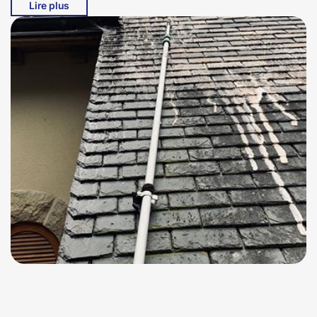
Lire plus
diagnostic personnalisé et d'un service de haute qualité.
Que vous ayez besoin d'un nettoyage en profondeur ou
d'un démoussage régulier, nous sommes à votre service
pour assurer la longévité et l'esthétique de votre toiture.
Nous sommes fiers de contribuer à la beauté et à la
protection des habitations de Saint Projet De Salers et de
ses alentours. Faites confiance à Bati pro couverture
pour un toit impeccable et sans souci à 15140.