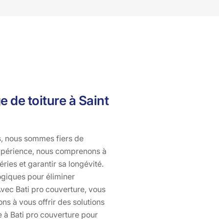
toitures, qu'elles soient en tuiles, en ardoises ou en zinc.
Faites confiance à Bati pro couverture pour un service
de qualité et des résultats impeccables. Contactez-nous
dès aujourd'hui pour un devis gratuit et découvrez
pourquoi nous sommes le choix numéro un en
démoussage et nettoyage de toiture à Saint Projet De
Salers, 15140.
 de toiture à Saint
rs, nous sommes fiers de
expérience, nous comprenons à
ries et garantir sa longévité.
logiques pour éliminer
Avec Bati pro couverture, vous
s à vous offrir des solutions
e à Bati pro couverture pour