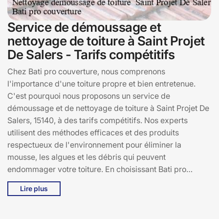
Service de démoussage et
nettoyage de toiture à Saint Projet
De Salers - Tarifs compétitifs
Chez Bati pro couverture, nous comprenons
l'importance d'une toiture propre et bien entretenue.
C'est pourquoi nous proposons un service de
démoussage et de nettoyage de toiture à Saint Projet De
Salers, 15140, à des tarifs compétitifs. Nos experts
utilisent des méthodes efficaces et des produits
respectueux de l'environnement pour éliminer la
mousse, les algues et les débris qui peuvent
endommager votre toiture. En choisissant Bati pro
couverture, vous bénéficiez d'une toiture plus belle et
Lire plus
plus durable, tout en augmentant la valeur de votre bien
immobilier. Nos interventions à Saint Projet De Salers
sont rapides, sécurisées et adaptées à tous types de