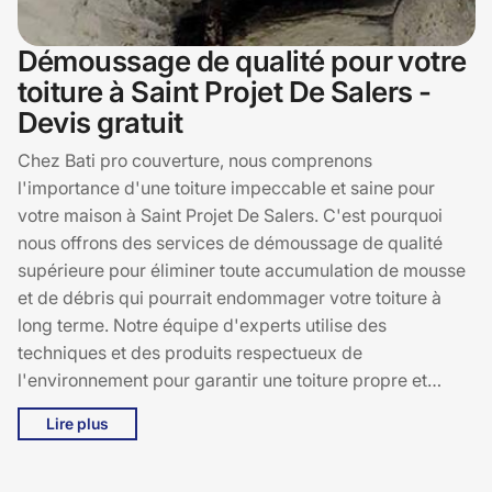
Démoussage de qualité pour votre
toiture à Saint Projet De Salers -
Devis gratuit
Chez Bati pro couverture, nous comprenons
l'importance d'une toiture impeccable et saine pour
votre maison à Saint Projet De Salers. C'est pourquoi
nous offrons des services de démoussage de qualité
supérieure pour éliminer toute accumulation de mousse
et de débris qui pourrait endommager votre toiture à
long terme. Notre équipe d'experts utilise des
techniques et des produits respectueux de
l'environnement pour garantir une toiture propre et
durable. En nous choisissant, vous bénéficiez d'une
Lire plus
expertise locale reconnue et d'un service client
irréprochable. De plus, nous vous offrons un devis
gratuit et sans engagement pour vous permettre