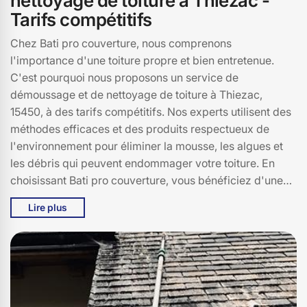
nettoyage de toiture à Thiezac -
Tarifs compétitifs
Chez Bati pro couverture, nous comprenons
l'importance d'une toiture propre et bien entretenue.
C'est pourquoi nous proposons un service de
démoussage et de nettoyage de toiture à Thiezac,
15450, à des tarifs compétitifs. Nos experts utilisent des
méthodes efficaces et des produits respectueux de
l'environnement pour éliminer la mousse, les algues et
les débris qui peuvent endommager votre toiture. En
choisissant Bati pro couverture, vous bénéficiez d'une
toiture plus belle et plus durable, tout en augmentant la
Lire plus
valeur de votre bien immobilier. Nos interventions à
Thiezac sont rapides, sécurisées et adaptées à tous
types de toitures, qu'elles soient en tuiles, en ardoises ou
en zinc. Faites confiance à Bati pro couverture pour un
service de qualité et des résultats impeccables.
Contactez-nous dès aujourd'hui pour un devis gratuit et