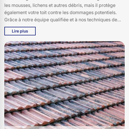
les mousses, lichens et autres débris, mais il protège
également votre toit contre les dommages potentiels.
Grâce à notre équipe qualifiée et à nos techniques de
pointe, nous garantissons une toiture propre, robuste et
Lire plus
esthétiquement plaisante. Vous serez surpris de voir à
quel point votre maison peut retrouver son éclat avec un
toit entretenu. Faites confiance à Bati pro couverture
pour un démoussage à Thiezac, 15450 qui non
seulement embellit votre maison mais assure également
sa durabilité. Redonnez à votre toit la protection et la
beauté qu'il mérite grâce à notre expertise
professionnelle.