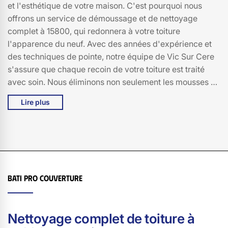
et l'esthétique de votre maison. C'est pourquoi nous
offrons un service de démoussage et de nettoyage
complet à 15800, qui redonnera à votre toiture
l'apparence du neuf. Avec des années d'expérience et
des techniques de pointe, notre équipe de Vic Sur Cere
s'assure que chaque recoin de votre toiture est traité
avec soin. Nous éliminons non seulement les mousses et
lichens qui peuvent endommager votre toiture, mais
Lire plus
nous utilisons également des produits de nettoyage
écologiques pour protéger l'environnement. Faire appel
à Bati pro couverture pour le démoussage et le
nettoyage de votre toiture à 15800, c'est choisir la
tranquillité d'esprit et la qualité. Nous croyons
fermement que chaque maison mérite une toiture qui
Bati pro couverture
non seulement protège, mais aussi embellit l'ensemble
de votre propriété. Contactez-nous et redonnez à votre
toiture l'éclat qu'elle mérite.
Nettoyage complet de toiture à