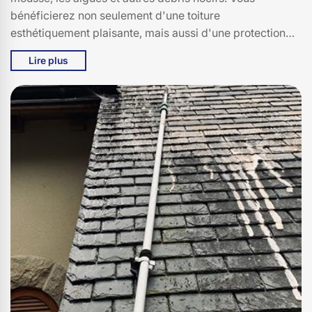
bénéficierez non seulement d'une toiture
esthétiquement plaisante, mais aussi d'une protection
renforcée contre les intempéries. Nous utilisons des
Lire plus
techniques et des produits avancés, respectueux de
l'environnement, pour assurer des résultats durables.
Faites confiance à Bati pro couverture pour un toit
impeccable et une tranquillité d'esprit à Vic Sur Cere.
Vos besoins en entretien préventif sont notre priorité, et
nous nous engageons à offrir un service personnalisé et
de qualité. Contactez-nous dès aujourd'hui pour
découvrir comment nous pouvons préserver la beauté et
l'intégrité de votre toiture.