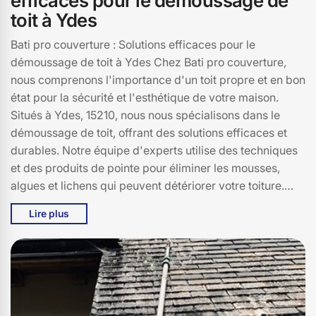
efficaces pour le démoussage de
toit à Ydes
Bati pro couverture : Solutions efficaces pour le
démoussage de toit à Ydes Chez Bati pro couverture,
nous comprenons l'importance d'un toit propre et en bon
état pour la sécurité et l'esthétique de votre maison.
Situés à Ydes, 15210, nous nous spécialisons dans le
démoussage de toit, offrant des solutions efficaces et
durables. Notre équipe d'experts utilise des techniques
et des produits de pointe pour éliminer les mousses,
algues et lichens qui peuvent détériorer votre toiture.
Grâce à notre savoir-faire, nous assurons non seulement
Lire plus
la propreté de votre toit, mais nous prolongeons
également sa durée de vie. Nous nous engageons à
fournir un service de qualité, personnalisé selon vos
besoins, et à garantir votre satisfaction. Faites confiance
à Bati pro couverture pour un toit impeccable à Ydes,
15210, et redonnez à votre maison l’éclat qu’elle mérite.