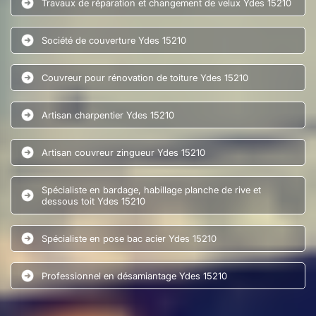
Travaux de réparation et changement de velux Ydes 15210
Société de couverture Ydes 15210
Couvreur pour rénovation de toiture Ydes 15210
Artisan charpentier Ydes 15210
Artisan couvreur zingueur Ydes 15210
Spécialiste en bardage, habillage planche de rive et
dessous toit Ydes 15210
Spécialiste en pose bac acier Ydes 15210
Professionnel en désamiantage Ydes 15210