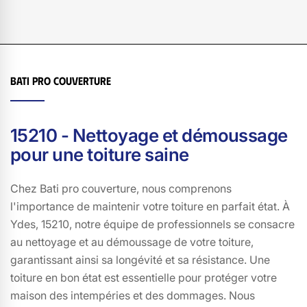
choisissant Bati pro couverture, vous bénéficiez d'un
savoir-faire éprouvé, d'une équipe dévouée et d'une
attention particulière à chaque détail. Nous sommes fiers
de servir la communauté de Ydes, 15210, et nous nous
engageons à maintenir des standards élevés pour
Bati pro couverture
chaque projet. Faites confiance à Bati pro couverture
pour redonner à votre toit son éclat d'origine et assurer
sa longévité.
15210 - Nettoyage et démoussage
pour une toiture saine
Chez Bati pro couverture, nous comprenons
l'importance de maintenir votre toiture en parfait état. À
Ydes, 15210, notre équipe de professionnels se consacre
au nettoyage et au démoussage de votre toiture,
garantissant ainsi sa longévité et sa résistance. Une
toiture en bon état est essentielle pour protéger votre
maison des intempéries et des dommages. Nous