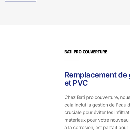
accompagner à chaque étape. Notre équipe de
professionnels qualifiés vous offre des solutions sur
mesure, adaptées à vos besoins spécifiques et aux
particularités de votre habitation à Antignac, 15240. En
choisissant Bati pro couverture, vous optez pour la
tranquillité d'esprit et la satisfaction d'un travail bien
fait. N'attendez plus pour améliorer la protection de
votre maison, faites confiance à Bati pro couverture pour
Bati pro couverture
un remplacement de gouttières en aluminium à la
hauteur de vos attentes.
Remplacement de go
et PVC
Chez Bati pro couverture, nous
cela inclut la gestion de l'eau
cruciale pour éviter les infiltr
matériaux pour votre nouveau sy
à la corrosion, est parfait pour