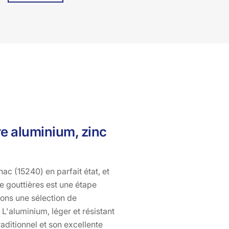
compromis sur l'efficacité. À Bati pro couverture, nous
nous engageons à utiliser des matériaux de haute
qualité et à fournir un service irréprochable pour
garantir la longévité de votre système de gouttières.
Faites confiance à notre expertise pour protéger votre
maison des intempéries et assurer une évacuation
optimale des eaux de pluie. Contactez Bati pro
couverture dès aujourd'hui pour un service de
réparation et de changement de gouttières fiable à
Antignac.
re aluminium, zinc
c (15240) en parfait état, et
de gouttières est une étape
frons une sélection de
L'aluminium, léger et résistant
raditionnel et son excellente