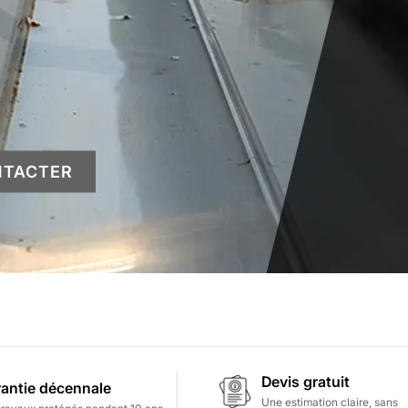
NTACTER
Devis gratuit
antie décennale
Une estimation claire, sans