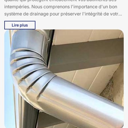
intempéries. Nous comprenons l'importance d'un bon
système de drainage pour préserver l'intégrité de votre
toiture et de vos façades. À Antignac, 15240, Bati pro
Lire plus
couverture s'engage à fournir des solutions sur mesure,
adaptées à vos besoins spécifiques et à l'architecture
de votre maison. Faites confiance à Bati pro couverture
pour des gouttières en aluminium qui allient esthétisme
et fonctionnalité. Nous sommes à votre écoute pour vous
conseiller et vous accompagner dans vos projets, de la
conception à la réalisation, en vous garantissant une
satisfaction totale. Contactez-nous dès aujourd'hui pour
découvrir comment nous pouvons améliorer la
protection de votre maison.