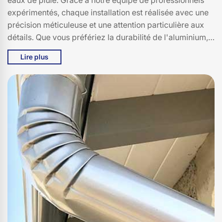
expérimentés, chaque installation est réalisée avec une
précision méticuleuse et une attention particulière aux
détails. Que vous préfériez la durabilité de l'aluminium,
la robustesse du zinc ou la flexibilité du PVC, nous avons
Lire plus
des solutions adaptées à tous les styles de maison et à
tous les budgets. Chez Bati pro couverture, nous nous
engageons à vous offrir des services de haute qualité,
combinant expertise technique et matériaux de premier
choix. Faites confiance à Bati pro couverture pour des
gouttières qui allient esthétisme et fonctionnalité à
Escorailles, 15700.