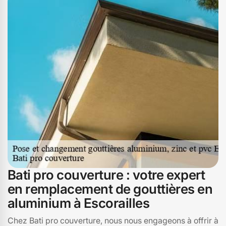
précise et soignée pour assurer une évacuation optimale
des eaux de pluie. Chez Bati pro couverture, à
Escorailles, 15700, nous mettons notre savoir-faire à
votre service pour garantir une installation de gouttières
qui allie robustesse et esthétisme. Faites confiance à
notre expertise pour protéger et embellir votre
habitation.
Bati pro couverture : votre expert
en remplacement de gouttières en
aluminium à Escorailles
Chez Bati pro couverture, nous nous engageons à offrir à