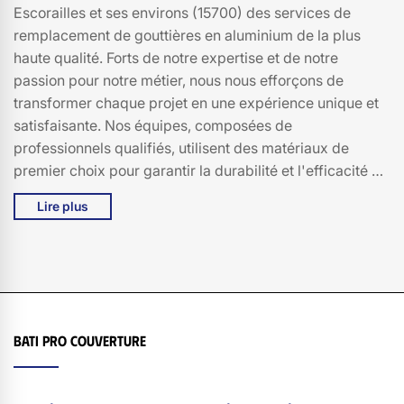
Escorailles et ses environs (15700) des services de
remplacement de gouttières en aluminium de la plus
haute qualité. Forts de notre expertise et de notre
passion pour notre métier, nous nous efforçons de
transformer chaque projet en une expérience unique et
satisfaisante. Nos équipes, composées de
professionnels qualifiés, utilisent des matériaux de
premier choix pour garantir la durabilité et l'efficacité de
nos installations. Que vous soyez à la recherche d'une
Lire plus
solution pour améliorer l'esthétique de votre maison ou
pour prévenir des problèmes d'écoulement d'eau, Bati
pro couverture est votre partenaire de confiance. Nous
comprenons l'importance d'une gouttière bien installée
et nous nous engageons à fournir des services sur
mesure pour répondre à vos besoins spécifiques. Faites
Bati pro couverture
confiance à Bati pro couverture à Escorailles (15700)
pour une solution de remplacement de gouttières en
aluminium qui allie qualité, durabilité et esthétisme.