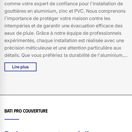
comme votre expert de confiance pour l'installation de
gouttières en aluminium, zinc et PVC. Nous comprenons
l'importance de protéger votre maison contre les
intempéries et de garantir une évacuation efficace des
eaux de pluie. Grâce à notre équipe de professionnels
expérimentés, chaque installation est réalisée avec une
précision méticuleuse et une attention particulière aux
détails. Que vous préfériez la durabilité de l'aluminium,
la robustesse du zinc ou la flexibilité du PVC, nous avons
Lire plus
des solutions adaptées à tous les styles de maison et à
tous les budgets. Chez Bati pro couverture, nous nous
engageons à vous offrir des services de haute qualité,
combinant expertise technique et matériaux de premier
choix. Faites confiance à Bati pro couverture pour des
gouttières qui allient esthétisme et fonctionnalité à Le
Bati pro couverture
Claux, 15400.