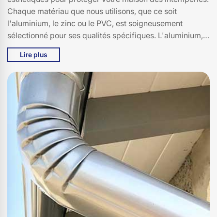
Chaque matériau que nous utilisons, que ce soit
l'aluminium, le zinc ou le PVC, est soigneusement
sélectionné pour ses qualités spécifiques. L'aluminium,
léger et résistant, le zinc, élégant et intemporel, et le
Lire plus
PVC, pratique et économique, répondent à des besoins
variés. Nous comprenons l'importance d'une installation
précise et soignée pour assurer une évacuation optimale
des eaux de pluie. Chez Bati pro couverture, à Le Claux,
15400, nous mettons notre savoir-faire à votre service
pour garantir une installation de gouttières qui allie
robustesse et esthétisme. Faites confiance à notre
expertise pour protéger et embellir votre habitation.