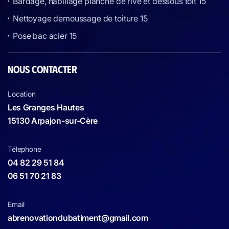
Bardage, habillage planche de rive et dessous toit 15
Nettoyage demoussage de toiture 15
Pose bac acier 15
NOUS CONTACTER
Location
Les Granges Hautes
15130 Arpajon-sur-Cère
Télephone
04 82 29 51 84
06 51 70 21 83
Email
abrenovationdubatiment@gmail.com