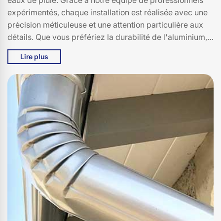
expérimentés, chaque installation est réalisée avec une
précision méticuleuse et une attention particulière aux
détails. Que vous préfériez la durabilité de l'aluminium,
la robustesse du zinc ou la flexibilité du PVC, nous avons
Lire plus
des solutions adaptées à tous les styles de maison et à
tous les budgets. Chez Bati pro couverture, nous nous
engageons à vous offrir des services de haute qualité,
combinant expertise technique et matériaux de premier
choix. Faites confiance à Bati pro couverture pour des
gouttières qui allient esthétisme et fonctionnalité à
Neuveglise, 15260.