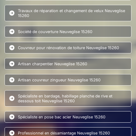
Travaux de réparation et changement de velux Neuveglise
15260
Société de couverture Neuveglise 15260
Couvreur pour rénovation de toiture Neuveglise 15260
Artisan charpentier Neuveglise 15260
Artisan couvreur zingueur Neuveglise 15260
Spécialiste en bardage, habillage planche de rive et
dessous toit Neuveglise 15260
Spécialiste en pose bac acier Neuveglise 15260
Professionnel en désamiantage Neuveglise 15260