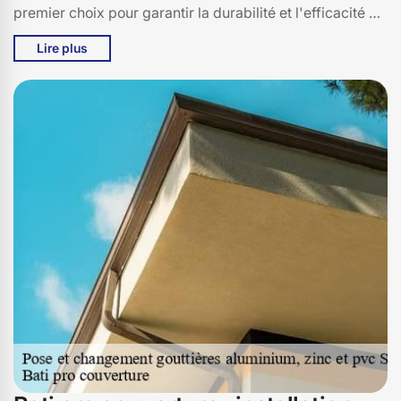
premier choix pour garantir la durabilité et l'efficacité de
nos installations. Que vous soyez à la recherche d'une
Lire plus
solution pour améliorer l'esthétique de votre maison ou
pour prévenir des problèmes d'écoulement d'eau, Bati
pro couverture est votre partenaire de confiance. Nous
comprenons l'importance d'une gouttière bien installée
et nous nous engageons à fournir des services sur
mesure pour répondre à vos besoins spécifiques. Faites
confiance à Bati pro couverture à Saint Vincent De
Salers (15380) pour une solution de remplacement de
gouttières en aluminium qui allie qualité, durabilité et
esthétisme.