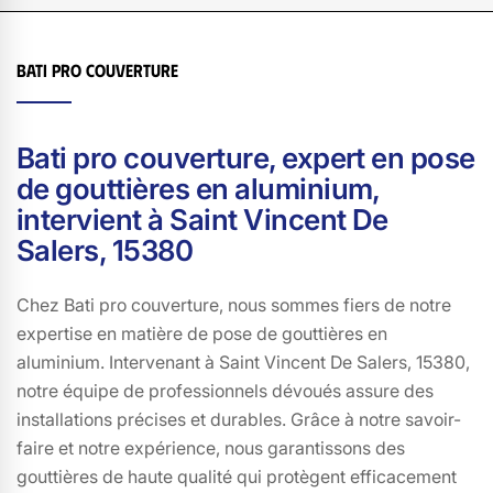
protégée par un système de gouttières de qualité
supérieure. Nous nous engageons à vous offrir un
Bati pro couverture
service personnalisé, en adaptant nos solutions à vos
besoins spécifiques et en respectant les délais. Faites
confiance à Bati pro couverture pour une installation de
Bati pro couverture, expert en pose
gouttières en aluminium qui allie esthétique et
de gouttières en aluminium,
robustesse.
intervient à Saint Vincent De
Salers, 15380
Chez Bati pro couverture, nous sommes fiers de notre
expertise en matière de pose de gouttières en
aluminium. Intervenant à Saint Vincent De Salers, 15380,
notre équipe de professionnels dévoués assure des
installations précises et durables. Grâce à notre savoir-
faire et notre expérience, nous garantissons des
gouttières de haute qualité qui protègent efficacement