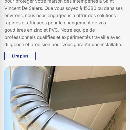
pour protéger votre maison des intempéries à Saint
Vincent De Salers. Que vous soyez à 15380 ou dans ses
environs, nous nous engageons à offrir des solutions
rapides et efficaces pour le changement de vos
gouttières en zinc et PVC. Notre équipe de
professionnels qualifiés et expérimentés travaille avec
diligence et précision pour vous garantir une installation
impeccable. En choisissant Bati pro couverture, vous
Lire plus
optez pour une qualité de service irréprochable, des
matériaux de premier choix et une durabilité à toute
épreuve. Nous savons que le temps est précieux, c'est
pourquoi nous nous efforçons de minimiser les délais
sans compromettre la qualité de notre travail. Faites
confiance à Bati pro couverture pour un changement de
gouttières sans tracas et redonnez à votre maison l'éclat
et la protection qu'elle mérite à Saint Vincent De Salers
et 15380.