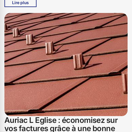
Lire plus
nous offrons des solutions adaptées à vos besoins
spécifiques, que ce soit pour des réparations mineures
ou des rénovations complètes. Faites confiance à Bati
pro couverture pour une toiture durable et esthétique,
qui résistera aux intempéries de Auriac L Eglise et vous
apportera tranquillité d'esprit. Contactez-nous dès
aujourd'hui pour un devis personnalisé et découvrez
pourquoi tant de résidents de Auriac L Eglise, 15500,
nous ont déjà choisis pour leurs projets de rénovation de
toiture.
Auriac L Eglise : économisez sur
vos factures grâce à une bonne