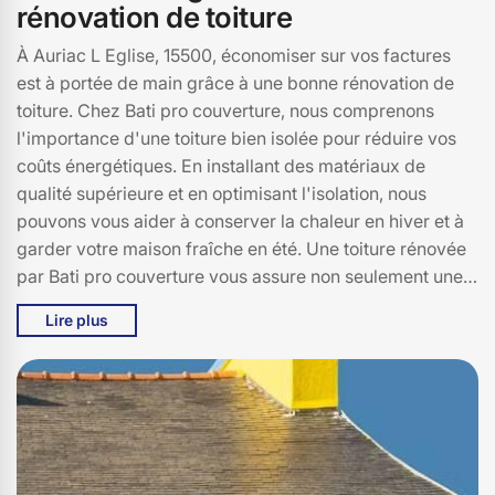
rénovation de toiture
À Auriac L Eglise, 15500, économiser sur vos factures
est à portée de main grâce à une bonne rénovation de
toiture. Chez Bati pro couverture, nous comprenons
l'importance d'une toiture bien isolée pour réduire vos
coûts énergétiques. En installant des matériaux de
qualité supérieure et en optimisant l'isolation, nous
pouvons vous aider à conserver la chaleur en hiver et à
garder votre maison fraîche en été. Une toiture rénovée
par Bati pro couverture vous assure non seulement une
protection accrue contre les intempéries, mais aussi une
Lire plus
réduction significative de vos factures de chauffage et
de climatisation. N'attendez plus pour faire des
économies et améliorer le confort de votre maison à
Auriac L Eglise. Faites confiance à Bati pro couverture
pour une rénovation de toiture de qualité, adaptée à vos
besoins et à votre budget. Contactez-nous dès