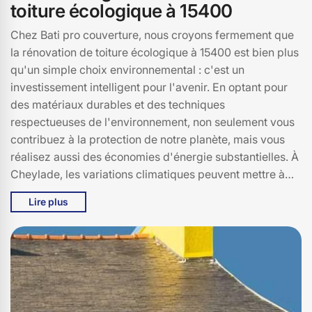
toiture écologique à 15400
Chez Bati pro couverture, nous croyons fermement que
la rénovation de toiture écologique à 15400 est bien plus
qu'un simple choix environnemental : c'est un
investissement intelligent pour l'avenir. En optant pour
des matériaux durables et des techniques
respectueuses de l'environnement, non seulement vous
contribuez à la protection de notre planète, mais vous
réalisez aussi des économies d'énergie substantielles. À
Cheylade, les variations climatiques peuvent mettre à
rude épreuve la solidité de votre toiture. En choisissant
Lire plus
des matériaux écologiques, vous bénéficiez d'une
meilleure isolation thermique, réduisant ainsi vos
factures de chauffage en hiver et de climatisation en été.
De plus, les toitures végétalisées, par exemple,
apportent une touche de verdure à 15400, tout en
améliorant la qualité de l'air et en favorisant la