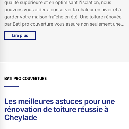
qualité supérieure et en optimisant l'isolation, nous
pouvons vous aider à conserver la chaleur en hiver et à
garder votre maison fraîche en été. Une toiture rénovée
par Bati pro couverture vous assure non seulement une
protection accrue contre les intempéries, mais aussi une
Lire plus
réduction significative de vos factures de chauffage et
de climatisation. N'attendez plus pour faire des
économies et améliorer le confort de votre maison à
Cheylade. Faites confiance à Bati pro couverture pour
une rénovation de toiture de qualité, adaptée à vos
besoins et à votre budget. Contactez-nous dès
Bati pro couverture
aujourd'hui pour un devis personnalisé et découvrez
comment nous pouvons transformer votre toiture en un
véritable atout économique.
Les meilleures astuces pour une
rénovation de toiture réussie à
Cheylade