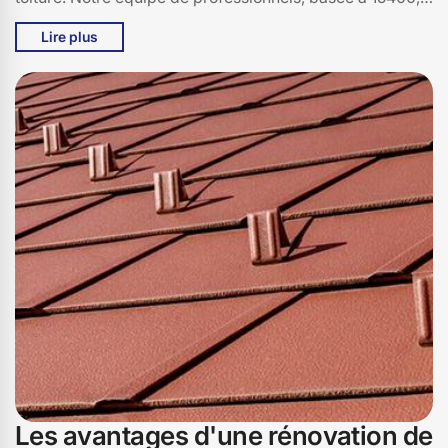
possède une connaissance approfondie des conditions
Lire plus
climatiques locales, ce qui nous permet de vous offrir
des solutions adaptées et personnalisées. En choisissant
Bati pro couverture, vous bénéficiez d'un service
complet, de l'évaluation initiale à la finition impeccable,
le tout avec une transparence et une communication
constante. Faites confiance à Bati pro couverture pour
une rénovation de toiture qui combine esthétisme,
sécurité et tranquillité d'esprit.
Les avantages d'une rénovation de