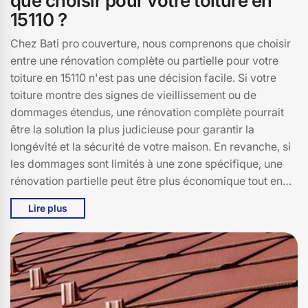
que choisir pour votre toiture en
15110 ?
Chez Bati pro couverture, nous comprenons que choisir
entre une rénovation complète ou partielle pour votre
toiture en 15110 n'est pas une décision facile. Si votre
toiture montre des signes de vieillissement ou de
dommages étendus, une rénovation complète pourrait
être la solution la plus judicieuse pour garantir la
longévité et la sécurité de votre maison. En revanche, si
les dommages sont limités à une zone spécifique, une
rénovation partielle peut être plus économique tout en
étant tout aussi efficace. À Lieutades, les intempéries
Lire plus
peuvent varier, ce qui peut également influencer votre
décision. Lors de l'évaluation de votre toiture, Bati pro
couverture prend en compte divers facteurs comme
l'état des matériaux, l'âge de la toiture et les conditions
climatiques de Lieutades. En nous confiant votre projet,
vous bénéficiez de notre expertise pour choisir la