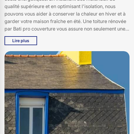
qualité supérieure et en optimisant l'isolation, nous
pouvons vous aider à conserver la chaleur en hiver et à
garder votre maison fraîche en été. Une toiture rénovée
par Bati pro couverture vous assure non seulement une
protection accrue contre les intempéries, mais aussi une
Lire plus
réduction significative de vos factures de chauffage et
de climatisation. N'attendez plus pour faire des
économies et améliorer le confort de votre maison à
Lieutades. Faites confiance à Bati pro couverture pour
une rénovation de toiture de qualité, adaptée à vos
besoins et à votre budget. Contactez-nous dès
aujourd'hui pour un devis personnalisé et découvrez
comment nous pouvons transformer votre toiture en un
véritable atout économique.