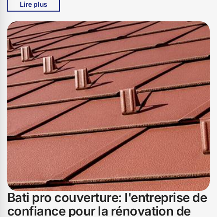
Lire plus
des techniques modernes pour garantir une toiture
durable et esthétique. Laissez-nous vous accompagner
dans ce projet crucial et redonner à votre maison toute
sa splendeur. Contactez Bati pro couverture dès
aujourd'hui pour une évaluation gratuite et découvrez
comment nous pouvons transformer votre toiture
endommagée en une toiture comme neuve, résistante et
belle. Votre satisfaction est notre priorité à Bati pro
couverture.
Bati pro couverture: l'entreprise de
confiance pour la rénovation de