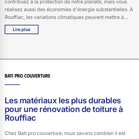
contribuez à la protection de notre planète, mais vous
réalisez aussi des économies d'énergie substantielles. À
Rouffiac, les variations climatiques peuvent mettre à
rude épreuve la solidité de votre toiture. En choisissant
Lire plus
des matériaux écologiques, vous bénéficiez d'une
meilleure isolation thermique, réduisant ainsi vos
factures de chauffage en hiver et de climatisation en été.
De plus, les toitures végétalisées, par exemple,
apportent une touche de verdure à 15150, tout en
améliorant la qualité de l'air et en favorisant la
Bati pro couverture
biodiversité. En fin de compte, une toiture écologique,
c'est un geste pour la planète, mais aussi pour votre
portefeuille et votre bien-être au quotidien.
Les matériaux les plus durables
pour une rénovation de toiture à
Rouffiac
Chez Bati pro couverture, nous savons combien il est