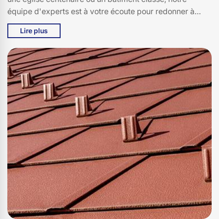
équipe d'experts est à votre écoute pour redonner à
votre toiture tout son éclat d'antan. Située au cœur de
Lire plus
15600, notre entreprise Bati pro couverture est fière de
contribuer à la valorisation et à la restauration des
trésors de Rouziers. En nous choisissant, vous optez
pour une expertise inégalée et un respect scrupuleux
des normes du patrimoine. Faites confiance à Bati pro
couverture pour un travail de qualité, alliant tradition et
innovation, tout en respectant l'âme de votre bâtiment
historique.