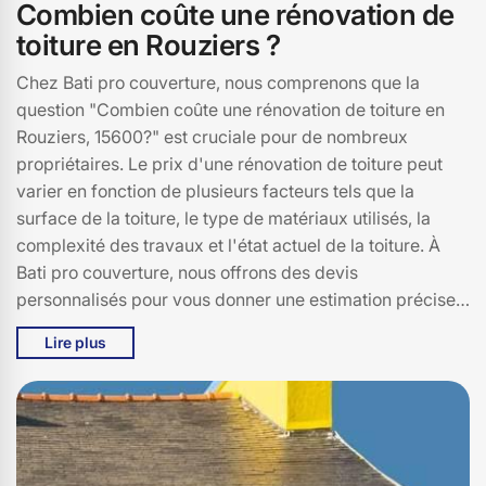
Combien coûte une rénovation de
toiture en Rouziers ?
Chez Bati pro couverture, nous comprenons que la
question "Combien coûte une rénovation de toiture en
Rouziers, 15600?" est cruciale pour de nombreux
propriétaires. Le prix d'une rénovation de toiture peut
varier en fonction de plusieurs facteurs tels que la
surface de la toiture, le type de matériaux utilisés, la
complexité des travaux et l'état actuel de la toiture. À
Bati pro couverture, nous offrons des devis
personnalisés pour vous donner une estimation précise.
En général, pour une toiture en tuiles, le coût peut
Lire plus
osciller entre 100 et 200 euros le mètre carré, tandis que
pour une toiture en ardoise, le prix peut grimper jusqu'à
300 euros le mètre carré. N'oubliez pas que des travaux
supplémentaires, comme l'isolation ou la réparation de
la charpente, peuvent également influencer le prix final.