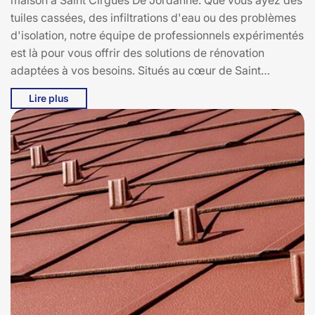
maison à Saint Cirgues De Jordanne. Que vous ayez des
tuiles cassées, des infiltrations d'eau ou des problèmes
d'isolation, notre équipe de professionnels expérimentés
est là pour vous offrir des solutions de rénovation
adaptées à vos besoins. Situés au cœur de Saint
Cirgues De Jordanne, 15590, nous nous engageons à
Lire plus
utiliser des matériaux de haute qualité et des techniques
modernes pour garantir une toiture durable et
esthétique. Laissez-nous vous accompagner dans ce
projet crucial et redonner à votre maison toute sa
splendeur. Contactez Bati pro couverture dès
aujourd'hui pour une évaluation gratuite et découvrez
comment nous pouvons transformer votre toiture
endommagée en une toiture comme neuve, résistante et
belle. Votre satisfaction est notre priorité à Bati pro
couverture.