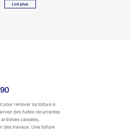
Lire plus
abordable. À Bati pro couverture, nous vous aidons à
naviguer dans les démarches administratives pour
obtenir ces subventions. Nous vous accompagnons à
chaque étape, de l'évaluation des besoins à la
finalisation des travaux, pour garantir que votre toiture à
Saint Cirgues De Jordanne, 15590 soit à la fois solide et
esthétiquement plaisante. Faites appel à Bati pro
couverture pour une rénovation de toiture sereine et
subventionnée!
590
t pour rénover sa toiture à
ervez des fuites récurrentes
u ardoises cassées,
 des travaux. Une toiture