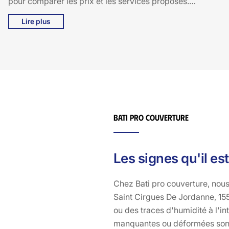
pour comparer les prix et les services proposés.
Assurez-vous que les entreprises sont bien assurées et
Lire plus
certifiées, pour éviter toute mauvaise surprise. N'hésitez
pas à poser des questions sur les matériaux utilisés et
les garanties offertes. Chez Bati pro couverture, nous
comprenons que la rénovation de toiture est un
investissement important, c'est pourquoi nous mettons
un point d'honneur à offrir des services de qualité
supérieure à Saint Cirgues De Jordanne, 15590. En
prenant en compte ces quelques points, vous serez en
Bati pro couverture
meilleure position pour choisir une entreprise de
confiance pour votre projet.
Les signes qu'il es
Chez Bati pro couverture, nous 
Saint Cirgues De Jordanne, 155
ou des traces d'humidité à l'in
manquantes ou déformées sont 