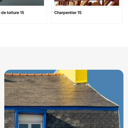
 toiture 15
Charpentier 15
C