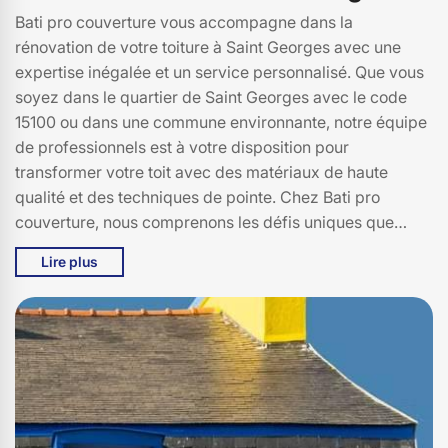
Bati pro couverture vous accompagne dans la
rénovation de votre toiture à Saint Georges avec une
expertise inégalée et un service personnalisé. Que vous
soyez dans le quartier de Saint Georges avec le code
15100 ou dans une commune environnante, notre équipe
de professionnels est à votre disposition pour
transformer votre toit avec des matériaux de haute
qualité et des techniques de pointe. Chez Bati pro
couverture, nous comprenons les défis uniques que
présentent les toitures de Saint Georges. C'est pourquoi
Lire plus
nous offrons des solutions adaptées à vos besoins
spécifiques, que ce soit pour des réparations mineures
ou des rénovations complètes. Faites confiance à Bati
pro couverture pour une toiture durable et esthétique,
qui résistera aux intempéries de Saint Georges et vous
apportera tranquillité d'esprit. Contactez-nous dès
aujourd'hui pour un devis personnalisé et découvrez
pourquoi tant de résidents de Saint Georges, 15100, nous