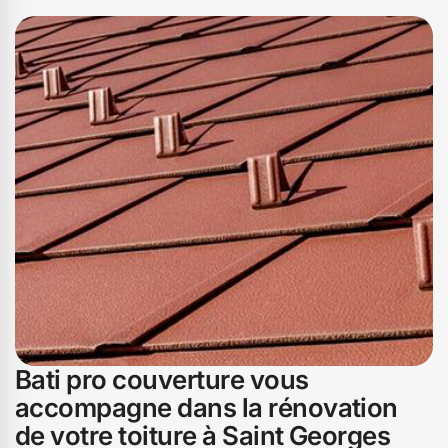
vos factures de chauffage. Ne prenez pas le risque de
subir des désagréments cet hiver à Saint Georges.
Faites appel à Bati pro couverture pour une rénovation
de toiture de qualité, et assurez-vous une tranquillité
d'esprit tout au long de la saison froide. Profitez de notre
expertise pour aborder l'hiver sereinement.
Bati pro couverture vous
accompagne dans la rénovation
de votre toiture à Saint Georges