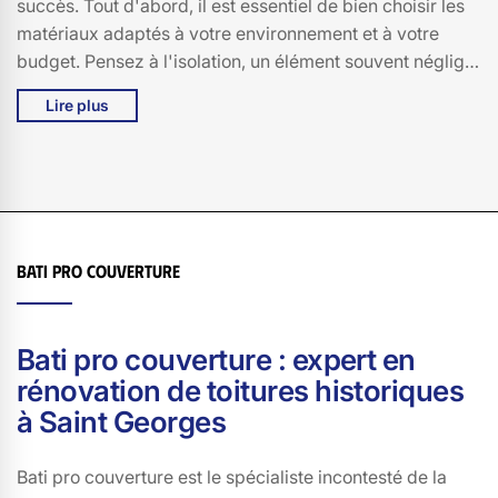
succès. Tout d'abord, il est essentiel de bien choisir les
matériaux adaptés à votre environnement et à votre
budget. Pensez à l'isolation, un élément souvent négligé
mais crucial pour votre confort. De plus, faites appel à
Lire plus
des professionnels qualifiés, comme ceux de Bati pro
couverture, pour bénéficier d'un travail soigné et
durable. N'oubliez pas de vérifier les permis de
construire et autres réglementations locales à Saint
Georges, 15100, pour éviter les mauvaises surprises.
Enfin, planifiez bien votre projet en tenant compte des
Bati pro couverture
conditions météorologiques pour éviter les retards. Une
bonne préparation et un suivi rigoureux sont les clés
d'une rénovation de toiture réussie.
Bati pro couverture : expert en
rénovation de toitures historiques
à Saint Georges
Bati pro couverture est le spécialiste incontesté de la