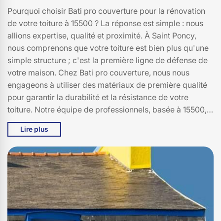
Pourquoi choisir Bati pro couverture pour la rénovation
de votre toiture à 15500 ? La réponse est simple : nous
allions expertise, qualité et proximité. À Saint Poncy,
nous comprenons que votre toiture est bien plus qu'une
simple structure ; c'est la première ligne de défense de
votre maison. Chez Bati pro couverture, nous nous
engageons à utiliser des matériaux de première qualité
pour garantir la durabilité et la résistance de votre
toiture. Notre équipe de professionnels, basée à 15500,
possède une connaissance approfondie des conditions
Lire plus
climatiques locales, ce qui nous permet de vous offrir
des solutions adaptées et personnalisées. En choisissant
Bati pro couverture, vous bénéficiez d'un service
complet, de l'évaluation initiale à la finition impeccable,
le tout avec une transparence et une communication
constante. Faites confiance à Bati pro couverture pour
une rénovation de toiture qui combine esthétisme,
sécurité et tranquillité d'esprit.