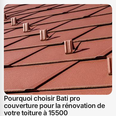
meilleure isolation thermique, réduisant ainsi vos
factures de chauffage en hiver et de climatisation en été.
De plus, les toitures végétalisées, par exemple,
apportent une touche de verdure à 15500, tout en
améliorant la qualité de l'air et en favorisant la
biodiversité. En fin de compte, une toiture écologique,
c'est un geste pour la planète, mais aussi pour votre
portefeuille et votre bien-être au quotidien.
Pourquoi choisir Bati pro
couverture pour la rénovation de
votre toiture à 15500