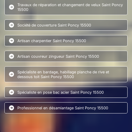
Travaux de réparation et changement de velux Saint Poncy
15500
Société de couverture Saint Poncy 15500
Artisan charpentier Saint Poncy 15500
Artisan couvreur zingueur Saint Poncy 15500
Spécialiste en bardage, habillage planche de rive et
dessous toit Saint Poncy 15500
Spécialiste en pose bac acier Saint Poncy 15500
Professionnel en désamiantage Saint Poncy 15500