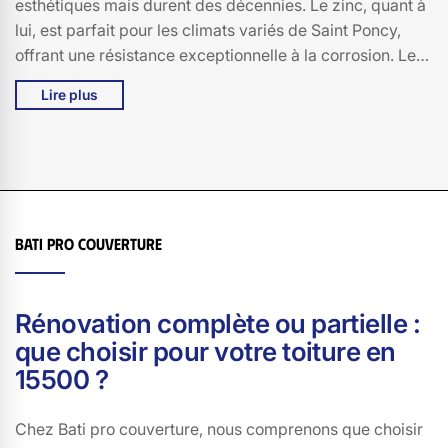
esthétiques mais durent des décennies. Le zinc, quant à
lui, est parfait pour les climats variés de Saint Poncy,
offrant une résistance exceptionnelle à la corrosion. Les
bardeaux en ardoise sont une autre option prestigieuse,
Lire plus
réputée pour leur longévité et leur élégance. Enfin, les
toitures en métal, de plus en plus populaires, offrent une
durabilité et une résistance aux intempéries, tout en
étant écologiques. Chez Bati pro couverture, nous nous
engageons à vous offrir les meilleures solutions pour une
toiture robuste et durable, adaptée aux spécificités
Bati pro couverture
climatiques et architecturales de 15500.
Rénovation complète ou partielle :
que choisir pour votre toiture en
15500 ?
Chez Bati pro couverture, nous comprenons que choisir