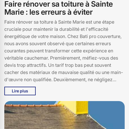
Faire rénover sa toiture à Sainte
Marie : les erreurs à éviter
Faire rénover sa toiture à Sainte Marie est une étape
cruciale pour maintenir la durabilité et l'efficacité
énergétique de votre maison. Chez Bati pro couverture,
nous avons souvent observé que certaines erreurs
courantes peuvent transformer cette expérience en
véritable cauchemar. Premièrement, méfiez-vous des
devis trop attractifs. Un tarif trop bas peut souvent
cacher des matériaux de mauvaise qualité ou une main-
d'œuvre non qualifiée. Deuxièmement, ne négligez
jamais l'importance des permis de construire. À Sainte
Lire plus
Marie (15230), des réglementations strictes existent et
les ignorer peut entraîner des amendes sévères. Enfin, la
saison de rénovation est également un facteur à ne pas
sous-estimer. L'hiver peut rendre les travaux plus longs
et plus coûteux. Chez Bati pro couverture, nous vous