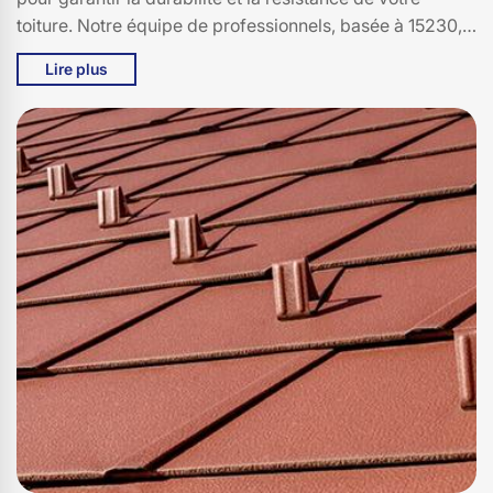
toiture. Notre équipe de professionnels, basée à 15230,
possède une connaissance approfondie des conditions
Lire plus
climatiques locales, ce qui nous permet de vous offrir
des solutions adaptées et personnalisées. En choisissant
Bati pro couverture, vous bénéficiez d'un service
complet, de l'évaluation initiale à la finition impeccable,
le tout avec une transparence et une communication
constante. Faites confiance à Bati pro couverture pour
une rénovation de toiture qui combine esthétisme,
sécurité et tranquillité d'esprit.