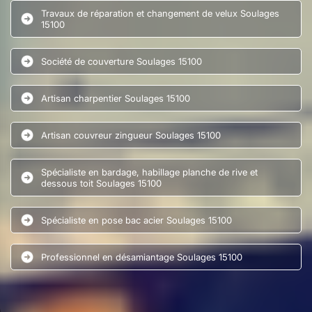
Travaux de réparation et changement de velux Soulages
15100
Société de couverture Soulages 15100
Artisan charpentier Soulages 15100
Artisan couvreur zingueur Soulages 15100
Spécialiste en bardage, habillage planche de rive et
dessous toit Soulages 15100
Spécialiste en pose bac acier Soulages 15100
Professionnel en désamiantage Soulages 15100