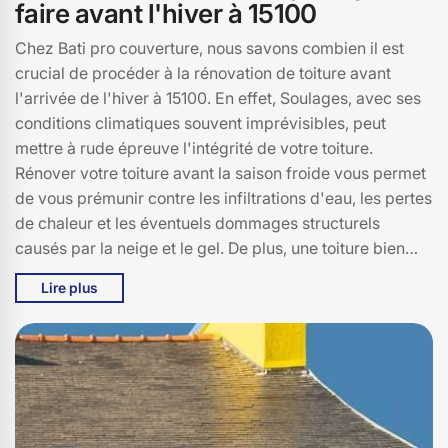
faire avant l'hiver à 15100
Chez Bati pro couverture, nous savons combien il est
crucial de procéder à la rénovation de toiture avant
l'arrivée de l'hiver à 15100. En effet, Soulages, avec ses
conditions climatiques souvent imprévisibles, peut
mettre à rude épreuve l'intégrité de votre toiture.
Rénover votre toiture avant la saison froide vous permet
de vous prémunir contre les infiltrations d'eau, les pertes
de chaleur et les éventuels dommages structurels
causés par la neige et le gel. De plus, une toiture bien
entretenue améliore l'efficacité énergétique de votre
Lire plus
maison, vous permettant de réaliser des économies sur
vos factures de chauffage. Ne prenez pas le risque de
subir des désagréments cet hiver à Soulages. Faites
appel à Bati pro couverture pour une rénovation de
toiture de qualité, et assurez-vous une tranquillité
d'esprit tout au long de la saison froide. Profitez de notre
expertise pour aborder l'hiver sereinement.