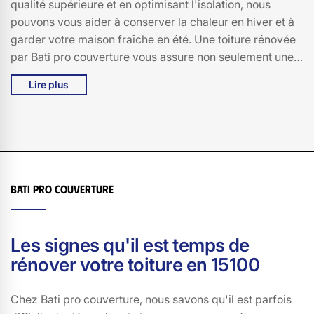
qualité supérieure et en optimisant l'isolation, nous
pouvons vous aider à conserver la chaleur en hiver et à
garder votre maison fraîche en été. Une toiture rénovée
par Bati pro couverture vous assure non seulement une
protection accrue contre les intempéries, mais aussi une
Lire plus
réduction significative de vos factures de chauffage et
de climatisation. N'attendez plus pour faire des
économies et améliorer le confort de votre maison à
Soulages. Faites confiance à Bati pro couverture pour
une rénovation de toiture de qualité, adaptée à vos
besoins et à votre budget. Contactez-nous dès
Bati pro couverture
aujourd'hui pour un devis personnalisé et découvrez
comment nous pouvons transformer votre toiture en un
véritable atout économique.
Les signes qu'il est temps de
rénover votre toiture en 15100
Chez Bati pro couverture, nous savons qu'il est parfois