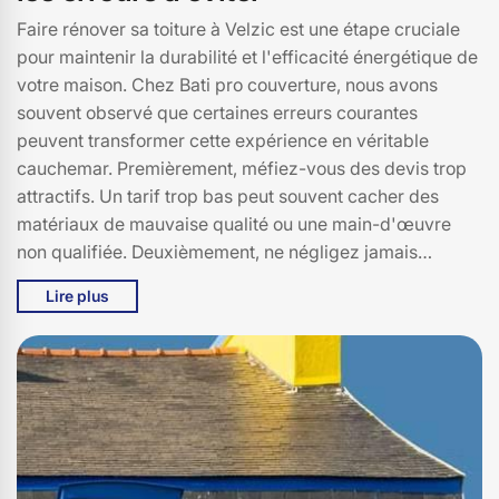
Faire rénover sa toiture à Velzic est une étape cruciale
pour maintenir la durabilité et l'efficacité énergétique de
votre maison. Chez Bati pro couverture, nous avons
souvent observé que certaines erreurs courantes
peuvent transformer cette expérience en véritable
cauchemar. Premièrement, méfiez-vous des devis trop
attractifs. Un tarif trop bas peut souvent cacher des
matériaux de mauvaise qualité ou une main-d'œuvre
non qualifiée. Deuxièmement, ne négligez jamais
l'importance des permis de construire. À Velzic (15590),
Lire plus
des réglementations strictes existent et les ignorer peut
entraîner des amendes sévères. Enfin, la saison de
rénovation est également un facteur à ne pas sous-
estimer. L'hiver peut rendre les travaux plus longs et
plus coûteux. Chez Bati pro couverture, nous vous
conseillons toujours de planifier les travaux en période
estivale pour une efficacité maximale. En évitant ces