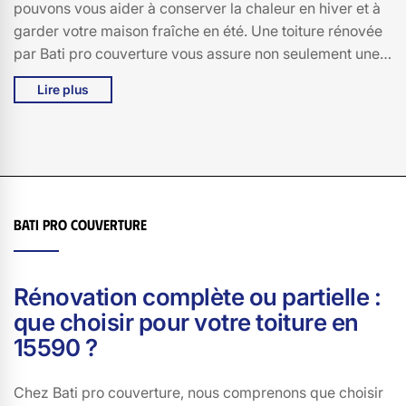
pouvons vous aider à conserver la chaleur en hiver et à
garder votre maison fraîche en été. Une toiture rénovée
par Bati pro couverture vous assure non seulement une
protection accrue contre les intempéries, mais aussi une
Lire plus
réduction significative de vos factures de chauffage et
de climatisation. N'attendez plus pour faire des
économies et améliorer le confort de votre maison à
Velzic. Faites confiance à Bati pro couverture pour une
rénovation de toiture de qualité, adaptée à vos besoins
et à votre budget. Contactez-nous dès aujourd'hui pour
Bati pro couverture
un devis personnalisé et découvrez comment nous
pouvons transformer votre toiture en un véritable atout
économique.
Rénovation complète ou partielle :
que choisir pour votre toiture en
15590 ?
Chez Bati pro couverture, nous comprenons que choisir