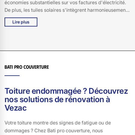
économies substantielles sur vos factures d'électricité.
De plus, les tuiles solaires s'intègrent harmonieusement
à l'esthétique de votre maison, sans compromettre son
Lire plus
apparence. Chez Bati pro couverture, nous savons à
quel point il est important de maintenir l'intégrité
architecturale de votre domicile, tout en adoptant des
solutions durables. Les tuiles solaires sont également
robustes et résistantes, offrant une protection fiable
contre les intempéries. En résumé, en choisissant des
Bati pro couverture
tuiles solaires en 15130 avec Bati pro couverture, vous
investissez à la fois dans l'esthétique, la durabilité et
l'efficacité énergétique de votre maison.
Toiture endommagée ? Découvrez
nos solutions de rénovation à
Vezac
Votre toiture montre des signes de fatigue ou de
dommages ? Chez Bati pro couverture, nous