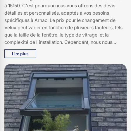
à 15150. C'est pourquoi nous vous offrons des devis
détaillés et personnalisés, adaptés à vos besoins
spécifiques à Arnac. Le prix pour le changement de
Velux peut varier en fonction de plusieurs facteurs, tels
que la taille de la fenêtre, le type de vitrage, et la
complexité de l'installation. Cependant, nous nous
engageons à vous fournir des tarifs compétitifs et à vous
Lire plus
expliquer en toute honnêteté chaque élément de votre
devis. Notre objectif est de vous garantir le meilleur
rapport qualité-prix et de vous proposer des solutions
sur mesure, tout en respectant votre budget. Faites
confiance à Bati pro couverture pour un service de
qualité à 15150, et bénéficiez de notre expertise pour un
changement de Velux en toute sérénité.