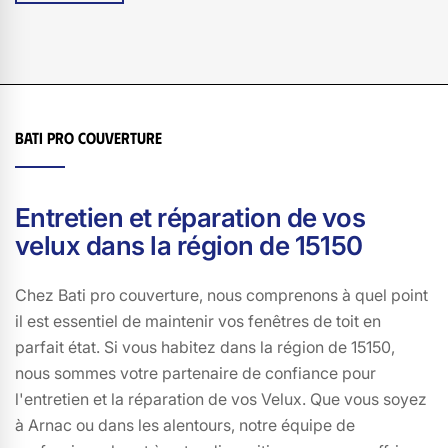
d'honneur à répondre à vos besoins spécifiques. Grâce
à notre savoir-faire et à notre connaissance approfondie
du marché à Arnac, nous vous garantissons une
installation rapide et soignée, pour un confort optimal.
Faites confiance à Bati pro couverture pour un
Bati pro couverture
changement de velux impeccable à 15150 et redonnez
du cachet à votre maison.
Entretien et réparation de vos
velux dans la région de 15150
Chez Bati pro couverture, nous comprenons à quel point
il est essentiel de maintenir vos fenêtres de toit en
parfait état. Si vous habitez dans la région de 15150,
nous sommes votre partenaire de confiance pour
l'entretien et la réparation de vos Velux. Que vous soyez
à Arnac ou dans les alentours, notre équipe de