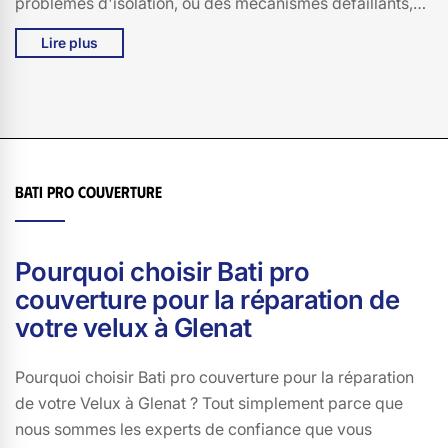
problèmes d'isolation, ou des mécanismes défaillants,
notre équipe d'experts est à votre disposition pour
Lire plus
résoudre tous vos soucis. Chez Bati pro couverture, nous
nous engageons à utiliser des pièces de rechange de
haute qualité et à fournir des solutions durables. Vous
pouvez compter sur notre savoir-faire et notre passion
pour redonner à votre velux toute sa fonctionnalité et son
esthétisme. Faites confiance à Bati pro couverture à
Bati pro couverture
Glenat, 15150, pour un service de réparation de velux
irréprochable et personnalisé.
Pourquoi choisir Bati pro
couverture pour la réparation de
votre velux à Glenat
Pourquoi choisir Bati pro couverture pour la réparation
de votre Velux à Glenat ? Tout simplement parce que
nous sommes les experts de confiance que vous