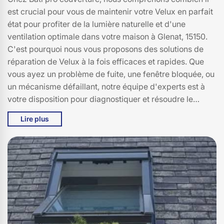
est crucial pour vous de maintenir votre Velux en parfait
état pour profiter de la lumière naturelle et d'une
ventilation optimale dans votre maison à Glenat, 15150.
C'est pourquoi nous vous proposons des solutions de
réparation de Velux à la fois efficaces et rapides. Que
vous ayez un problème de fuite, une fenêtre bloquée, ou
un mécanisme défaillant, notre équipe d'experts est à
votre disposition pour diagnostiquer et résoudre le
problème en un rien de temps. Nous utilisons des pièces
Lire plus
de rechange de haute qualité et des techniques
avancées pour garantir une réparation durable. Faites
confiance à Bati pro couverture pour redonner à votre
Velux toute son efficacité et son élégance. Nous nous
engageons à vous offrir un service personnalisé et à
respecter les délais, parce que votre satisfaction est
notre priorité. Contactez-nous dès aujourd'hui pour une
intervention rapide et professionnelle à Glenat, 15150.