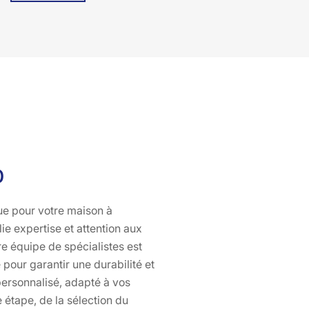
durables et efficaces. Nous utilisons des matériaux de
premier choix et des techniques de pointe pour assurer
la longévité de votre installation. Chez Bati pro
couverture, votre satisfaction est notre priorité. Nous
sommes à votre écoute et nous adaptons à vos besoins
spécifiques pour vous offrir un service personnalisé.
Faites confiance à Bati pro couverture et redonnez vie à
votre Velux à Laveissenet !
0
ue pour votre maison à
e expertise et attention aux
re équipe de spécialistes est
pour garantir une durabilité et
personnalisé, adapté à vos
étape, de la sélection du