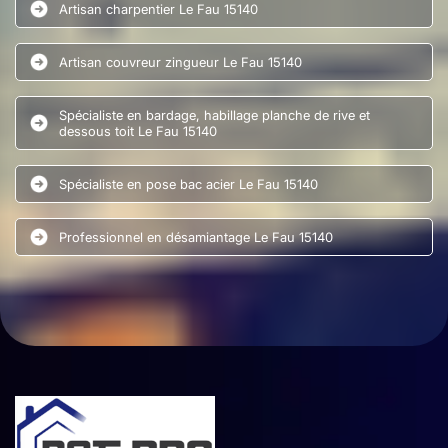
Artisan charpentier Le Fau 15140
Artisan couvreur zingueur Le Fau 15140
Spécialiste en bardage, habillage planche de rive et
dessous toit Le Fau 15140
Spécialiste en pose bac acier Le Fau 15140
Professionnel en désamiantage Le Fau 15140