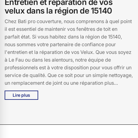
Entretien et réparation de vos
velux dans la région de 15140
Chez Bati pro couverture, nous comprenons à quel point
il est essentiel de maintenir vos fenêtres de toit en
parfait état. Si vous habitez dans la région de 15140,
nous sommes votre partenaire de confiance pour
l'entretien et la réparation de vos Velux. Que vous soyez
à Le Fau ou dans les alentours, notre équipe de
professionnels est à votre disposition pour vous offrir un
service de qualité. Que ce soit pour un simple nettoyage,
un remplacement de joint ou une réparation plus
complexe, nous mettons notre expertise à votre service
Lire plus
pour garantir la durabilité et l'efficacité de vos Velux.
Chez Bati pro couverture, nous nous engageons à vous
offrir une intervention rapide et soignée, en utilisant
uniquement des pièces de rechange d'origine. Ne
laissez pas une petite fuite ou un dysfonctionnement
gâcher votre confort, faites appel à Bati pro couverture