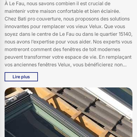
À Le Fau, nous savons combien il est crucial de
maintenir votre maison confortable et bien éclairée.
Chez Bati pro couverture, nous proposons des solutions
innovantes pour remplacer vos vieux Velux. Que vous
soyez dans le centre de Le Fau ou dans le quartier 15140,
nous avons l’expertise pour vous aider. Nos experts vous
montreront comment des fenêtres de toit modernes
peuvent transformer votre espace de vie. En remplaçant
vos anciennes fenêtres Velux, vous bénéficierez non
seulement d'une meilleure isolation thermique, mais
Lire plus
aussi d'une luminosité accrue. Nos produits sont conçus
pour résister aux intempéries et garantir une durabilité
optimale. Avec Bati pro couverture, vous pouvez être sûr
de recevoir un service de qualité, de l'évaluation initiale
à l'installation finale. Donnez un coup de neuf à votre
maison et profitez d'un confort inégalé grâce à nos
solutions de remplacement Velux à Le Fau.