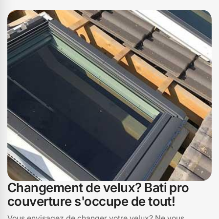
prolongeront la durée de vie de vos fenêtres de toit.
N’attendez plus, contactez Bati pro couverture à 15300
pour bénéficier d’un service expert et personnalisé.
Faire confiance à Bati pro couverture, c’est choisir la
sécurité, la performance et la durabilité pour vos Velux à
Le Lioran.
Changement de velux? Bati pro
couverture s'occupe de tout!
Vous envisagez de changer votre velux? Ne vous