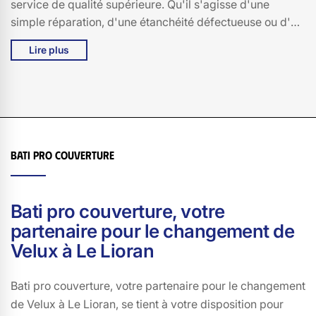
service de qualité supérieure. Qu'il s'agisse d'une
simple réparation, d'une étanchéité défectueuse ou d'un
remplacement complet, nous intervenons rapidement à
Lire plus
Le Lioran, 15300, pour vous offrir des solutions durables
et efficaces. Nous utilisons des matériaux de premier
choix et des techniques de pointe pour assurer la
longévité de votre installation. Chez Bati pro couverture,
votre satisfaction est notre priorité. Nous sommes à
votre écoute et nous adaptons à vos besoins spécifiques
Bati pro couverture
pour vous offrir un service personnalisé. Faites
confiance à Bati pro couverture et redonnez vie à votre
Velux à Le Lioran !
Bati pro couverture, votre
partenaire pour le changement de
Velux à Le Lioran
Bati pro couverture, votre partenaire pour le changement
de Velux à Le Lioran, se tient à votre disposition pour