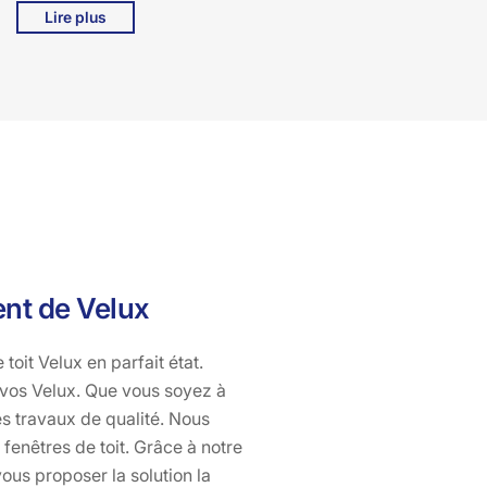
Que ce soit pour une rénovation ou une urgence, nous
Lire plus
mettons un point d'honneur à utiliser des matériaux de
haute qualité pour assurer la durabilité et la
performance de vos nouvelles installations. Faire appel
à Bati pro couverture, c'est choisir la tranquillité d'esprit
et l'assurance d'un travail bien fait, parfaitement adapté
à vos besoins à 15400. Contactez-nous dès aujourd'hui
pour un devis personnalisé et redonnez vie à votre
espace de vie avec des fenêtres de toit flambant
neuves.
ent de Velux
oit Velux en parfait état.
e vos Velux. Que vous soyez à
es travaux de qualité. Nous
fenêtres de toit. Grâce à notre
ous proposer la solution la