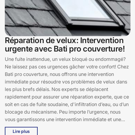
Réparation de velux: Intervention
urgente avec Bati pro couverture!
Une fuite inattendue, un velux bloqué ou endommagé?
Ne laissez pas ces urgences gâcher votre confort! Chez
Bati pro couverture, nous offrons une intervention
immédiate pour résoudre vos problèmes de velux dans
les plus brefs délais. Nos experts se déplacent
rapidement pour assurer une réparation experte, que ce
soit en cas de fuite soudaine, d'infiltration d’eau, ou d’un
blocage du mécanisme. Peu importe l’urgence, nous
vous garantissons une intervention immédiate et une
solution durable. En plus de la rapidité, nous proposons
Lire plus
des tarifs raisonnables pour que vous puissiez être