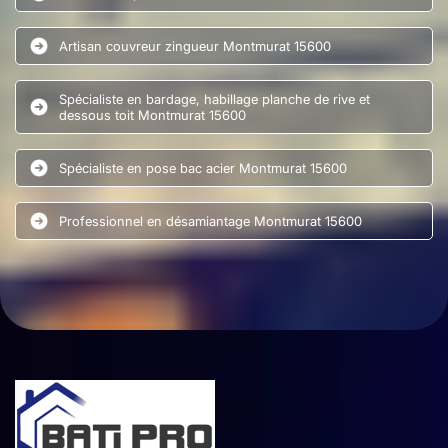
Artisan couvreur zingueur Montmurat 15600
Spécialiste en bardage, habillage planche de rive et
dessous toit Montmurat 15600
Spécialiste en pose bac acier Montmurat 15600
Professionnel en désamiantage Montmurat 15600