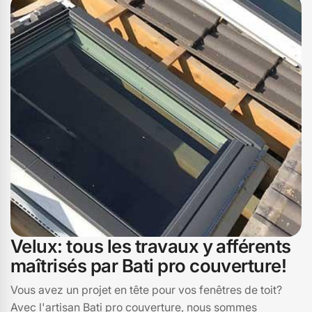
haute qualité et à fournir des solutions durables. Vous
pouvez compter sur notre savoir-faire et notre passion
pour redonner à votre velux toute sa fonctionnalité et son
esthétisme. Faites confiance à Bati pro couverture à
Montmurat, 15600, pour un service de réparation de
velux irréprochable et personnalisé.
Velux: tous les travaux y afférents
maîtrisés par Bati pro couverture!
Vous avez un projet en tête pour vos fenêtres de toit?
Avec l'artisan Bati pro couverture, nous sommes