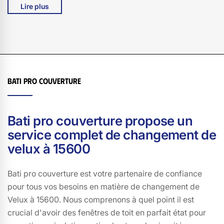
Lire plus
seulement d'un service de qualité, mais aussi de notre
expertise pour vous conseiller sur le choix du velux le
plus adapté à vos besoins. Ne laissez pas un velux
défectueux compromettre le confort de votre maison.
Contactez Bati pro couverture dès aujourd'hui et
laissez-nous vous aider à redonner à votre maison de
Bati pro couverture
Montmurat toute la luminosité et l'aération qu'elle mérite.
Avec Bati pro couverture, votre satisfaction est notre
priorité.
Bati pro couverture propose un
service complet de changement de
velux à 15600
Bati pro couverture est votre partenaire de confiance
pour tous vos besoins en matière de changement de
Velux à 15600. Nous comprenons à quel point il est
crucial d'avoir des fenêtres de toit en parfait état pour