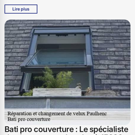
notre équipe d'experts est à votre disposition pour
Lire plus
résoudre tous vos soucis. Chez Bati pro couverture, nous
nous engageons à utiliser des pièces de rechange de
haute qualité et à fournir des solutions durables. Vous
pouvez compter sur notre savoir-faire et notre passion
pour redonner à votre velux toute sa fonctionnalité et son
esthétisme. Faites confiance à Bati pro couverture à
Paulhenc, 15230, pour un service de réparation de velux
irréprochable et personnalisé.
Bati pro couverture : Le spécialiste