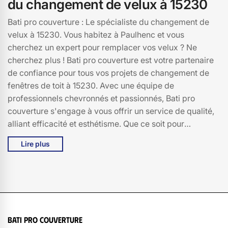
du changement de velux à 15230
Bati pro couverture : Le spécialiste du changement de
velux à 15230. Vous habitez à Paulhenc et vous
cherchez un expert pour remplacer vos velux ? Ne
cherchez plus ! Bati pro couverture est votre partenaire
de confiance pour tous vos projets de changement de
fenêtres de toit à 15230. Avec une équipe de
professionnels chevronnés et passionnés, Bati pro
couverture s'engage à vous offrir un service de qualité,
alliant efficacité et esthétisme. Que ce soit pour
améliorer l'isolation de votre maison, augmenter la
Lire plus
luminosité de vos pièces ou simplement moderniser
votre habitat, nous mettons un point d'honneur à
répondre à vos besoins spécifiques. Grâce à notre
savoir-faire et à notre connaissance approfondie du
marché à Paulhenc, nous vous garantissons une
installation rapide et soignée, pour un confort optimal.
Bati pro couverture
Faites confiance à Bati pro couverture pour un