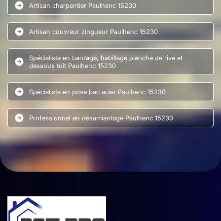
Artisan charpentier Paulhenc 15230
Artisan couvreur zingueur Paulhenc 15230
Spécialiste en bardage, habillage planche de rive et
dessous toit Paulhenc 15230
Spécialiste en pose bac acier Paulhenc 15230
Professionnel en désamiantage Paulhenc 15230