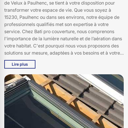
de Velux à Paulhenc, se tient à votre disposition pour
transformer votre espace de vie. Que vous soyez à
15230, Paulhenc ou dans ses environs, notre équipe de
professionnels qualifiés met son expertise à votre
service. Chez Bati pro couverture, nous comprenons
l'importance de la lumière naturelle et de l’aération dans
votre habitat. C'est pourquoi nous vous proposons des
solutions sur mesure, adaptées à vos besoins et à votre
budget. Avec des années d'expérience dans le domaine,
Lire plus
nous garantissons des installations de qualité, durables
et esthétiques. Que ce soit pour une rénovation ou une
nouvelle construction, Bati pro couverture vous
accompagne à chaque étape, de la sélection des
modèles de Velux à l'installation finale. Faites confiance
à Bati pro couverture pour un service irréprochable et
une transformation lumineuse de votre intérieur à
Paulhenc. Contactez-nous dès aujourd'hui pour un devis
personnalisé et gratuit.