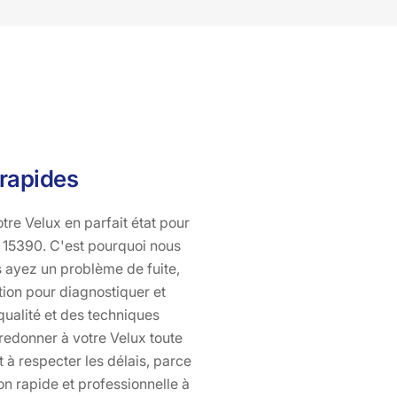
défectueux compromettre le confort de votre maison.
Contactez Bati pro couverture dès aujourd'hui et
laissez-nous vous aider à redonner à votre maison de
Saint Marc toute la luminosité et l'aération qu'elle mérite.
Avec Bati pro couverture, votre satisfaction est notre
priorité.
 rapides
re Velux en parfait état pour
c, 15390. C'est pourquoi nous
s ayez un problème de fuite,
tion pour diagnostiquer et
qualité et des techniques
redonner à votre Velux toute
 à respecter les délais, parce
on rapide et professionnelle à