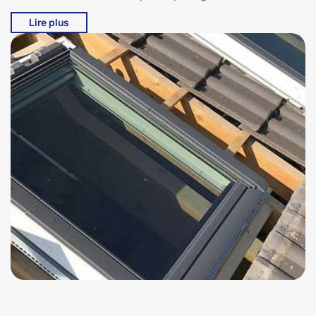
durabilité et une étanchéité optimales. En choisissant
Lire plus
Bati pro couverture, vous bénéficiez d'un service
personnalisé, adapté à vos besoins spécifiques et à
l'architecture de votre maison. Nous vous
accompagnons à chaque étape, de la sélection du
nouveau Velux à l'installation finale, en veillant à ce que
chaque détail soit pris en compte. Faites confiance à
Bati pro couverture pour un remplacement de Velux
sans souci à Saint Marc, 15390 et redonnez à votre
maison la lumière et la ventilation qu'elle mérite.