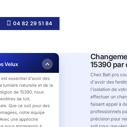
04 82 29 51 84
Changement
15390 par 
es Velux
Chez Bati pro cou
est essentiel d'avoir des
d'avoir des fenêtr
a lumière naturelle et de la
l'isolation de vo
 région de 15390, nous
effectuer un chan
enêtres de toit,
faisant appel à d
male. Que ce soit pour des
professionnels pa
mmagées, notre équipe
précision pour re
. Avec une approche
nous nous engageons à
soit pour une rén