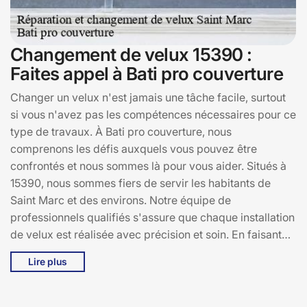
Changement de velux 15390 :
Faites appel à Bati pro couverture
Changer un velux n'est jamais une tâche facile, surtout
si vous n'avez pas les compétences nécessaires pour ce
type de travaux. À Bati pro couverture, nous
comprenons les défis auxquels vous pouvez être
confrontés et nous sommes là pour vous aider. Situés à
15390, nous sommes fiers de servir les habitants de
Saint Marc et des environs. Notre équipe de
professionnels qualifiés s'assure que chaque installation
de velux est réalisée avec précision et soin. En faisant
appel à Bati pro couverture, vous bénéficiez non
Lire plus
seulement d'un service de qualité, mais aussi de notre
expertise pour vous conseiller sur le choix du velux le
plus adapté à vos besoins. Ne laissez pas un velux