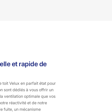
velux le plus adapté à vos besoins. Ne laissez pas un
velux défectueux compromettre le confort de votre
maison. Contactez Bati pro couverture dès aujourd'hui
et laissez-nous vous aider à redonner à votre maison de
Saint Remy De Chaudes Aigues toute la luminosité et
l'aération qu'elle mérite. Avec Bati pro couverture, votre
satisfaction est notre priorité.
lle et rapide de
 toit Velux en parfait état pour
 sont dédiés à vous offrir un
la ventilation optimale que vos
re réactivité et de notre
de fuite, un mécanisme