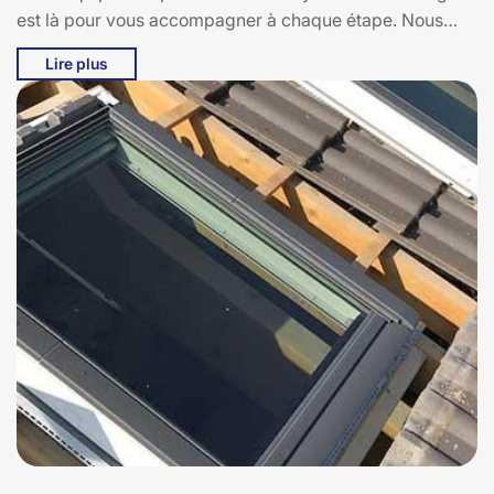
est là pour vous accompagner à chaque étape. Nous
utilisons des matériaux durables et des techniques de
Lire plus
pointe pour garantir une installation impeccable et une
performance optimale. Chez Bati pro couverture, nous
sommes fiers de notre savoir-faire et de notre attention
aux détails, vous assurant ainsi une tranquillité d'esprit
et une maison plus lumineuse et accueillante. Faites
confiance à Bati pro couverture pour transformer votre
espace de vie à 15110 avec des Velux qui allient
esthétique et fonctionnalité.