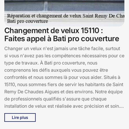
Changement de velux 15110 :
Faites appel à Bati pro couverture
Changer un velux n'est jamais une tâche facile, surtout
si vous n'avez pas les compétences nécessaires pour ce
type de travaux. À Bati pro couverture, nous
comprenons les défis auxquels vous pouvez être
confrontés et nous sommes là pour vous aider. Situés à
15110, nous sommes fiers de servir les habitants de Saint
Remy De Chaudes Aigues et des environs. Notre équipe
de professionnels qualifiés s'assure que chaque
installation de velux est réalisée avec précision et soin.
En faisant appel à Bati pro couverture, vous bénéficiez
Lire plus
non seulement d'un service de qualité, mais aussi de
notre expertise pour vous conseiller sur le choix du