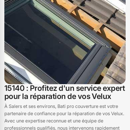
pour redonner à votre velux toute sa fonctionnalité et son
esthétisme. Faites confiance à Bati pro couverture à
Salers, 15140, pour un service de réparation de velux
irréprochable et personnalisé.
15140 : Profitez d'un service expert
pour la réparation de vos Velux
À Salers et ses environs, Bati pro couverture est votre
partenaire de confiance pour la réparation de vos Velux.
Avec une expertise reconnue et une équipe de
professionnels qualifiés, nous intervenons rapidement