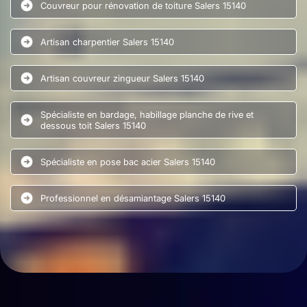
Couvreur pour rénovation de toiture Salers 15140
Artisan charpentier Salers 15140
Artisan couvreur zingueur Salers 15140
Spécialiste en bardage, habillage planche de rive et
dessous toit Salers 15140
Spécialiste en pose bac acier Salers 15140
Professionnel en désamiantage Salers 15140