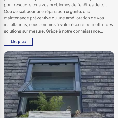
pour résoudre tous vos problèmes de fenêtres de toit.
Que ce soit pour une réparation urgente, une
maintenance préventive ou une amélioration de vos
installations, nous sommes à votre écoute pour offrir des
solutions sur mesure. Grâce à notre connaissance
approfondie des produits Velux et notre souci du détail,
Lire plus
nous garantissons des interventions de qualité qui
prolongeront la durée de vie de vos fenêtres de toit.
N’attendez plus, contactez Bati pro couverture à 15140
pour bénéficier d’un service expert et personnalisé.
Faire confiance à Bati pro couverture, c’est choisir la
sécurité, la performance et la durabilité pour vos Velux à
Salers.