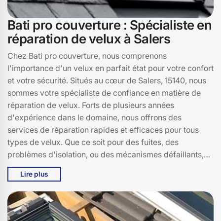
Bati pro couverture : Spécialiste en
réparation de velux à Salers
Chez Bati pro couverture, nous comprenons
l'importance d'un velux en parfait état pour votre confort
et votre sécurité. Situés au cœur de Salers, 15140, nous
sommes votre spécialiste de confiance en matière de
réparation de velux. Forts de plusieurs années
d'expérience dans le domaine, nous offrons des
services de réparation rapides et efficaces pour tous
types de velux. Que ce soit pour des fuites, des
problèmes d'isolation, ou des mécanismes défaillants,
notre équipe d'experts est à votre disposition pour
Lire plus
résoudre tous vos soucis. Chez Bati pro couverture, nous
nous engageons à utiliser des pièces de rechange de
haute qualité et à fournir des solutions durables. Vous
pouvez compter sur notre savoir-faire et notre passion