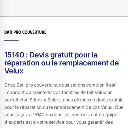
besoins. Ne laissez pas un velux défectueux
compromettre le confort de votre maison. Contactez Bati
pro couverture dès aujourd'hui et laissez-nous vous
aider à redonner à votre maison de Salers toute la
Bati pro couverture
luminosité et l'aération qu'elle mérite. Avec Bati pro
couverture, votre satisfaction est notre priorité.
15140 : Devis gratuit pour la
réparation ou le remplacement de
Velux
Chez Bati pro couverture, nous savons combien il est
important de maintenir vos fenêtres de toit Velux en
parfait état. Situés à Salers, nous offrons un devis gratuit
pour la réparation ou le remplacement de vos Velux. Que
vous soyez à 15140 ou dans les environs, notre équipe
d'experts est à votre service pour vous garantir des