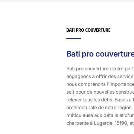
vie à vos projets en toute sérénité. Bati pro couverture
est à votre écoute à Lugarde pour vous conseiller et
vous accompagner à chaque étape de votre projet.
Bati pro couverture
Bati pro couvertur
Bati pro couverture : votre pa
engageons à offrir des services
nous comprenons l'importance d
soit pour de nouvelles construc
relever tous les défis. Basés 
architecturale de notre région
méticuleuse aux détails et d'un
charpente à Lugarde, 15190, et 