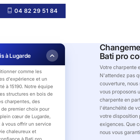
04 82 29 51 84
Changement
Bati pro c
ois à Lugarde
Votre charpente e
itionner comme les
N'attendez pas qu
es d'expérience et un
couverture, nous
ité à 15190. Notre équipe
vous proposons un
es structures en bois de
charpente en parfa
des charpentes, des
l'étanchéité de vo
 de premier choix pour
votre disposition
 plein cœur de Lugarde,
à vous offrir un service
exigences. Que ce
vie chaleureux et
nous vous garanti
onfiance à Bati pro