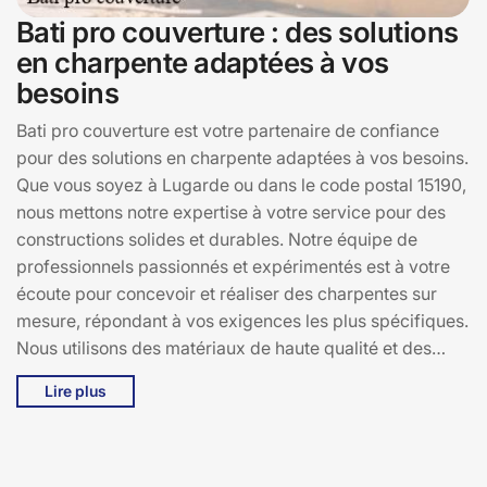
Bati pro couverture : des solutions
en charpente adaptées à vos
besoins
Bati pro couverture est votre partenaire de confiance
pour des solutions en charpente adaptées à vos besoins.
Que vous soyez à Lugarde ou dans le code postal 15190,
nous mettons notre expertise à votre service pour des
constructions solides et durables. Notre équipe de
professionnels passionnés et expérimentés est à votre
écoute pour concevoir et réaliser des charpentes sur
mesure, répondant à vos exigences les plus spécifiques.
Nous utilisons des matériaux de haute qualité et des
techniques de pointe pour assurer la pérennité et la
Lire plus
sécurité de vos structures. Chez Bati pro couverture,
nous nous engageons à offrir des solutions innovantes et
personnalisées, tout en respectant les délais et les
budgets. Faites confiance à Bati pro couverture pour des