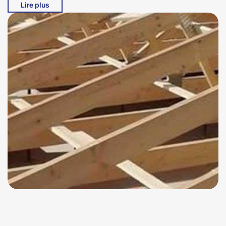
Lire plus
de haute qualité. À 15190, la sécurité et la durabilité de
votre toit dépendent largement de la compétence de
votre charpentier. En choisissant Bati pro couverture,
vous bénéficiez de l'expertise d'artisans qualifiés qui
veillent à chaque détail, de la conception à la réalisation.
Ne prenez aucun risque et faites confiance à des
professionnels pour vos travaux de charpente à
Lugarde.