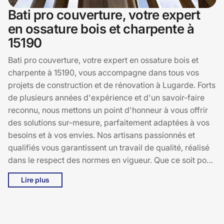
Bati pro couverture, votre expert
en ossature bois et charpente à
15190
Bati pro couverture, votre expert en ossature bois et
charpente à 15190, vous accompagne dans tous vos
projets de construction et de rénovation à Lugarde. Forts
de plusieurs années d'expérience et d'un savoir-faire
reconnu, nous mettons un point d'honneur à vous offrir
des solutions sur-mesure, parfaitement adaptées à vos
besoins et à vos envies. Nos artisans passionnés et
qualifiés vous garantissent un travail de qualité, réalisé
dans le respect des normes en vigueur. Que ce soit pour
la construction d'une maison en ossature bois, la
Lire plus
rénovation d'une charpente ancienne ou la réalisation de
projets sur-mesure, Bati pro couverture s'engage à vous
fournir un service d'excellence. Faites confiance à votre
expert en ossature bois et charpente à 15190, et donnez