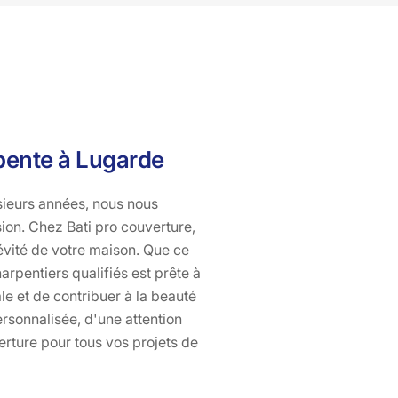
charpentes qui allient esthétique, robustesse et
fonctionnalité. Nous sommes vos experts en charpente à
Lugarde, prêts à relever tous vos défis architecturaux
avec passion et savoir-faire.
rpente à Lugarde
usieurs années, nous nous
sion. Chez Bati pro couverture,
évité de votre maison. Que ce
arpentiers qualifiés est prête à
e et de contribuer à la beauté
rsonnalisée, d'une attention
erture pour tous vos projets de