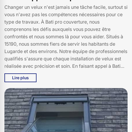
Changer un velux n'est jamais une tâche facile, surtout si
vous n'avez pas les compétences nécessaires pour ce
type de travaux. À Bati pro couverture, nous
comprenons les défis auxquels vous pouvez être
confrontés et nous sommes là pour vous aider. Situés à
15190, nous sommes fiers de servir les habitants de
Lugarde et des environs. Notre équipe de professionnels
qualifiés s'assure que chaque installation de velux est
réalisée avec précision et soin. En faisant appel à Bati
pro couverture, vous bénéficiez non seulement d'un
Lire plus
service de qualité, mais aussi de notre expertise pour
vous conseiller sur le choix du velux le plus adapté à vos
besoins. Ne laissez pas un velux défectueux
compromettre le confort de votre maison. Contactez Bati
pro couverture dès aujourd'hui et laissez-nous vous
aider à redonner à votre maison de Lugarde toute la
luminosité et l'aération qu'elle mérite. Avec Bati pro