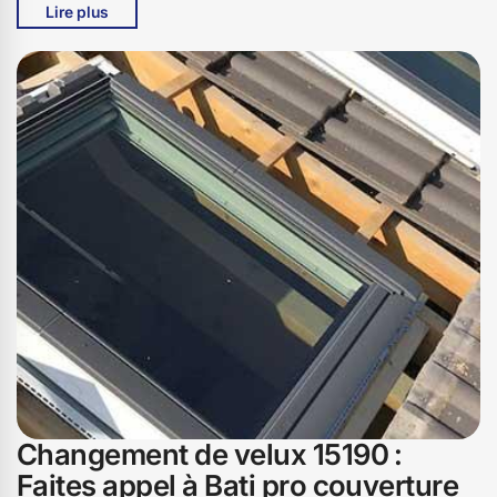
Lire plus
utilisons des matériaux de premier choix pour garantir
une durabilité et une performance optimale. N'attendez
plus et contactez Bati pro couverture à Lugarde, 15190
pour redonner à votre intérieur toute sa luminosité et son
confort. Faites confiance à notre expertise et à notre
savoir-faire pour un service impeccable et des résultats
à la hauteur de vos attentes.
Changement de velux 15190 :
Faites appel à Bati pro couverture