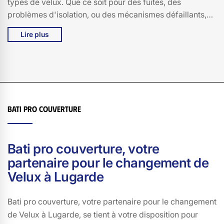
types de velux. Que ce soit pour des fuites, des
problèmes d'isolation, ou des mécanismes défaillants,
notre équipe d'experts est à votre disposition pour
Lire plus
résoudre tous vos soucis. Chez Bati pro couverture, nous
nous engageons à utiliser des pièces de rechange de
haute qualité et à fournir des solutions durables. Vous
pouvez compter sur notre savoir-faire et notre passion
pour redonner à votre velux toute sa fonctionnalité et son
esthétisme. Faites confiance à Bati pro couverture à
Bati pro couverture
Lugarde, 15190, pour un service de réparation de velux
irréprochable et personnalisé.
Bati pro couverture, votre
partenaire pour le changement de
Velux à Lugarde
Bati pro couverture, votre partenaire pour le changement
de Velux à Lugarde, se tient à votre disposition pour