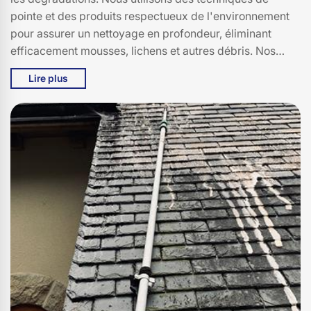
pointe et des produits respectueux de l'environnement
pour assurer un nettoyage en profondeur, éliminant
efficacement mousses, lichens et autres débris. Nos
experts sont formés pour traiter tous types de toitures,
Lire plus
garantissant un service de qualité et une satisfaction
totale. En choisissant Bati pro couverture, vous
bénéficiez d'un savoir-faire éprouvé, d'une équipe
dévouée et d'une attention particulière à chaque détail.
Nous sommes fiers de servir la communauté de Ruynes
En Margeride, 15320, et nous nous engageons à
maintenir des standards élevés pour chaque projet.
Faites confiance à Bati pro couverture pour redonner à
votre toit son éclat d'origine et assurer sa longévité.