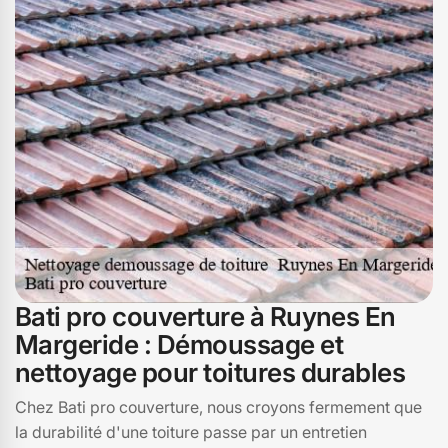
préserver l'esthétique et l'intégrité de votre toit. Que
vous soyez à 15320 ou dans les environs, nous nous
déplaçons pour vous offrir un service personnalisé et
adapté à vos besoins. Faites confiance à Bati pro
couverture pour un entretien de toiture impeccable à
Ruynes En Margeride !
Bati pro couverture à Ruynes En
Margeride : Démoussage et
nettoyage pour toitures durables
Chez Bati pro couverture, nous croyons fermement que
la durabilité d'une toiture passe par un entretien