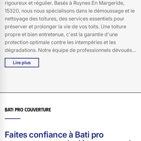
rigoureux et régulier. Basés à Ruynes En Margeride,
15320, nous nous spécialisons dans le démoussage et le
nettoyage des toitures, des services essentiels pour
préserver et prolonger la vie de vos toits. Une toiture
propre et bien entretenue, c'est la garantie d'une
protection optimale contre les intempéries et les
dégradations. Notre équipe de professionnels dévoués
utilise des techniques et des produits respectueux de
Lire plus
l'environnement pour éliminer les mousses, lichens et
autres débris qui peuvent compromettre l'intégrité de
votre toiture. À Bati pro couverture, nous comprenons
l'importance d'une toiture en bon état, non seulement
pour l'esthétique de votre maison à Ruynes En
Margeride, 15320, mais aussi pour votre confort et votre
Bati pro couverture
tranquillité d'esprit. Faites confiance à Bati pro
couverture pour un entretien de toiture qui rime avec
durabilité et qualité.
Faites confiance à Bati pro