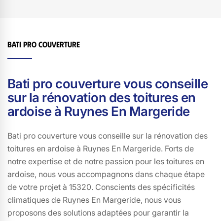
de maintenir l'intégrité architecturale de votre domicile,
tout en adoptant des solutions durables. Les tuiles
solaires sont également robustes et résistantes, offrant
une protection fiable contre les intempéries. En résumé,
Bati pro couverture
en choisissant des tuiles solaires en 15320 avec Bati pro
couverture, vous investissez à la fois dans l'esthétique,
la durabilité et l'efficacité énergétique de votre maison.
Bati pro couverture vous conseille
sur la rénovation des toitures en
ardoise à Ruynes En Margeride
Bati pro couverture vous conseille sur la rénovation des
toitures en ardoise à Ruynes En Margeride. Forts de
notre expertise et de notre passion pour les toitures en
ardoise, nous vous accompagnons dans chaque étape
de votre projet à 15320. Conscients des spécificités
climatiques de Ruynes En Margeride, nous vous
proposons des solutions adaptées pour garantir la